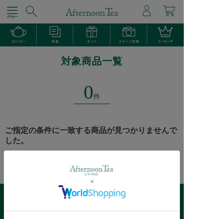
対象商品一覧
0
件
ご指定の条件に一致する商品が見つかりませんで
した。
Afternoon Tea >
商品検索