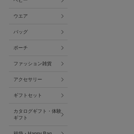
ベビー
ファブリック
ウエア
バッグ
グリーン
ポーチ
バス＆ビューティー
ファッション雑貨
バス＆ビューティー
アクセサリー
タオル
ギフトセット
ウエア＆バッグ
カタログギフト・体験
ウエア
ギフト
レイングッズ
福袋・Happy Bag