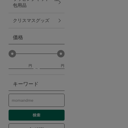
包用品
ベビー
クリスマスグッズ
WEB限定
価格
Outlet
円
円
防災グッズ・非常食
キーワード
トレーニング
ヴィンテージ