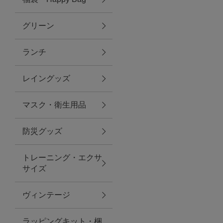
グリーン
アクセサリー
ランチ
ファッション雑貨
レイングッズ
ファッショングッズ
マスク・衛生用品
スマホケース・アクセサリー
防災グッズ
ポーチ
トレーニング・エクサ
サイズ
ステーショナリー
その他
ヴィンテージ
紅茶・フード
ラッピングキット・梱