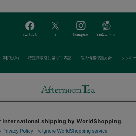
利用規約
特定商取引に基づく表記
個人情報保護方針
クッキ
Afternoon Tea(アフタヌーンティー)公式オンラインストアでは、
・ダイニングなどの生活雑貨、紅茶・焼き菓子など、毎日新商品をご用意し
また、ギフトセットなどギフトにぴったりの豊富な商品がラインナップ。
る相手の住所を知らなくても、SNSやメールで気軽にギフトを贈ることがで
「ソーシャルギフト」サービスもご提供しています。
。ボタンから同意の可否を選択してください。選