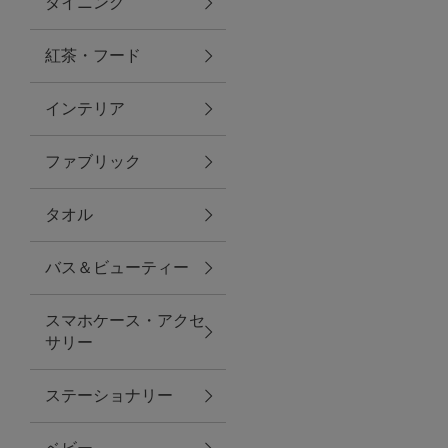
ダイニング
トラベルグッズ
紅茶・フード
インテリア
ランチ
ファブリック
バッグ
タオル
キッチン・ダイニング
バス＆ビューティー
ダイニング
スマホケース・アクセ
キッチン
サリー
インテリア
ステーショナリー
インテリア