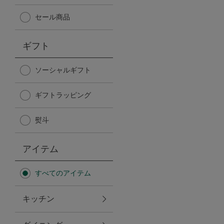
Afternoon Tea TEAROOM
セール商品
PICK UP ITEMS
ギフト
ハンディファン
ソーシャルギフト
ギフトラッピング
日傘
熨斗
保冷バッグ
アイテム
星空シリーズ
すべてのアイテム
無重力シリーズ
キッチン
バイヤーの「愛用品」