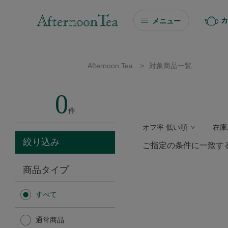
カ
メニュー
ギフト
Afternoon Tea
>
対象商品一覧
ギフト商品を探す
0
ソーシャルギフト
件
オフ率 低い順
在庫
カタログギフト
絞り込み
ご指定の条件に一致す
プチギフト
商品タイプ
プチギフト
すべて
Afternoon Tea TEAROOM
通常商品