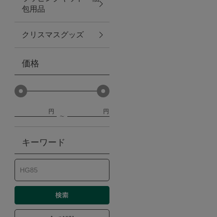
包用品
ベビー
クリスマスグッズ
WEB限定
価格
Outlet
円
円
防災グッズ・非常食
キーワード
トレーニング
ヴィンテージ