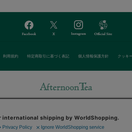
利用規約
特定商取引に基づく表記
個人情報保護方針
クッキ
Afternoon Tea(アフタヌーンティー)公式オンラインストアでは、
・ダイニングなどの生活雑貨、紅茶・焼き菓子など、毎日新商品をご用意し
また、ギフトセットなどギフトにぴったりの豊富な商品がラインナップ。
る相手の住所を知らなくても、SNSやメールで気軽にギフトを贈ることがで
「ソーシャルギフト」サービスもご提供しています。
。ボタンから同意の可否を選択してください。選