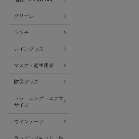
グリーン
アクセサリー
ランチ
ファッション雑貨
レイングッズ
ファッショングッズ
マスク・衛生用品
スマホケース・アクセサリー
防災グッズ
ポーチ
トレーニング・エクサ
サイズ
ステーショナリー
その他
ヴィンテージ
紅茶・フード
ラッピングキット・梱