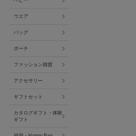
ベビー
ファブリック
ウエア
バッグ
グリーン
ポーチ
バス＆ビューティー
ファッション雑貨
バス＆ビューティー
アクセサリー
タオル
ギフトセット
ウエア＆バッグ
カタログギフト・体験
ウエア
ギフト
レイングッズ
福袋・Happy Bag