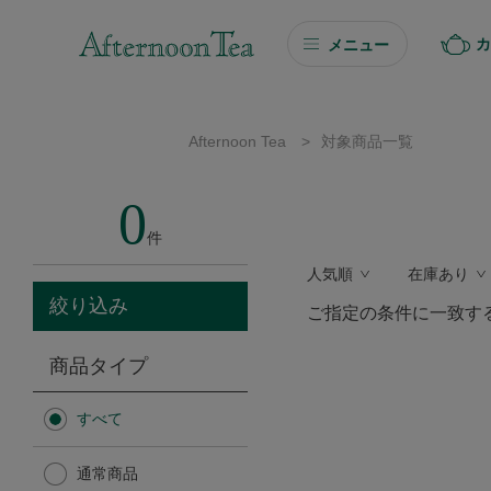
カ
メニュー
ギフト
Afternoon Tea
>
対象商品一覧
ギフト商品を探す
0
ソーシャルギフト
件
人気順
在庫あり
カタログギフト
絞り込み
ご指定の条件に一致す
プチギフト
商品タイプ
プチギフト
すべて
Afternoon Tea TEAROOM
通常商品