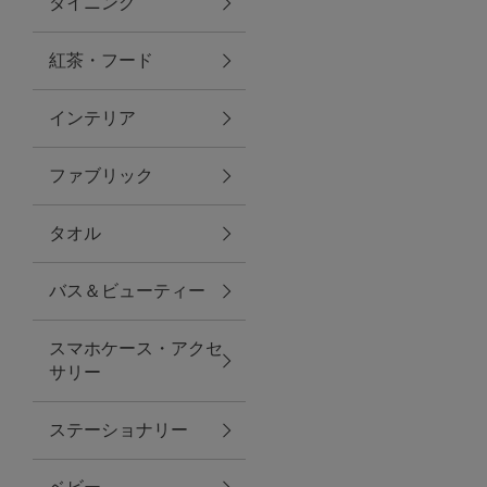
ダイニング
トラベルグッズ
紅茶・フード
インテリア
ランチ
ファブリック
バッグ
タオル
キッチン・ダイニング
バス＆ビューティー
ダイニング
スマホケース・アクセ
キッチン
サリー
インテリア
ステーショナリー
インテリア