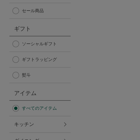
Afternoon Tea TEAROOM
セール商品
PICK UP ITEMS
ギフト
ハンディファン
ソーシャルギフト
ギフトラッピング
日傘
熨斗
保冷バッグ
アイテム
星空シリーズ
すべてのアイテム
無重力シリーズ
キッチン
バイヤーの「愛用品」