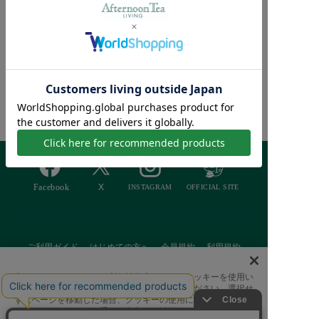
【接触冷感 洗える】ク
ールリラックスクッショ
¥4,070
ン
¥2,564 [37％OFF]
Afternoon Tea >
商品検索
ご利用ガイド
はじめての方へ
会員規約
利用規約
特定商取引に基づく表記
個人情報保護方針
クッキーポリシー
当サイトでは、サイトの利便性向上のためにクッキーを使用い
たします。ボタンから同意の可否を選択してください。選択せ
採用情報
FAQ
お問い合わせ
ずにページを移動した場合、クッキーの使用に同意したことに
なります。クッキーを通じて収集する情報には「お客様個人を