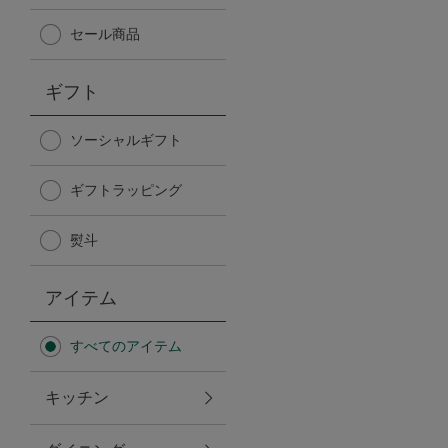
Afternoon Tea TEAROOM
セール商品
PICK UP ITEMS
ギフト
ハンディファン
ソーシャルギフト
ギフトラッピング
日傘
熨斗
保冷バッグ
アイテム
星空シリーズ
すべてのアイテム
無重力シリーズ
キッチン
バイヤーの「愛用品」