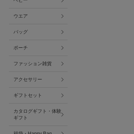
ベビー
ファブリック
ウエア
バッグ
グリーン
ポーチ
バス＆ビューティー
ファッション雑貨
バス＆ビューティー
アクセサリー
タオル
ギフトセット
ウエア＆バッグ
カタログギフト・体験
ウエア
ギフト
レイングッズ
福袋・Happy Bag