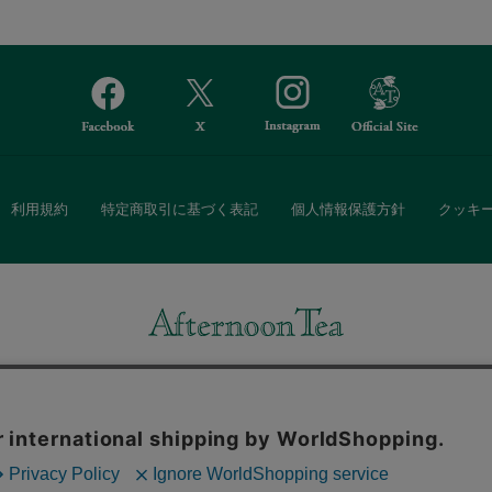
利用規約
特定商取引に基づく表記
個人情報保護方針
クッキ
Afternoon Tea(アフタヌーンティー)公式オンラインストアでは、
・ダイニングなどの生活雑貨、紅茶・焼き菓子など、毎日新商品をご用意し
また、ギフトセットなどギフトにぴったりの豊富な商品がラインナップ。
る相手の住所を知らなくても、SNSやメールで気軽にギフトを贈ることがで
「ソーシャルギフト」サービスもご提供しています。
。ボタンから同意の可否を選択してください。選