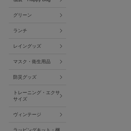
グリーン
アクセサリー
ランチ
ファッション雑貨
レイングッズ
ファッショングッズ
マスク・衛生用品
スマホケース・アクセサリー
防災グッズ
ポーチ
トレーニング・エクサ
サイズ
ステーショナリー
その他
ヴィンテージ
紅茶・フード
ラッピングキット・梱