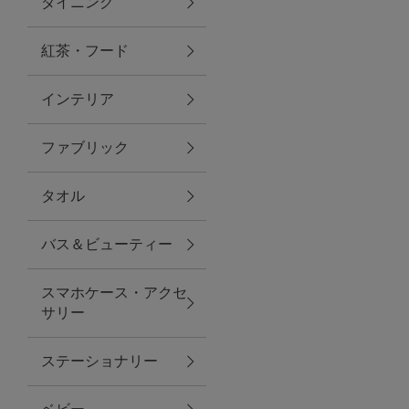
ダイニング
トラベルグッズ
紅茶・フード
インテリア
ランチ
ファブリック
バッグ
タオル
キッチン・ダイニング
バス＆ビューティー
ダイニング
スマホケース・アクセ
キッチン
サリー
インテリア
ステーショナリー
インテリア