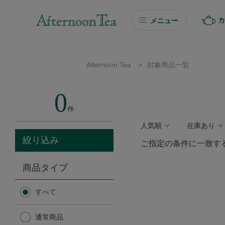
カ
メニュー
ギフト
Afternoon Tea
>
対象商品一覧
ギフト商品を探す
0
ソーシャルギフト
件
人気順
在庫あり
カタログギフト
絞り込み
ご指定の条件に一致す
プチギフト
商品タイプ
プチギフト
すべて
Afternoon Tea TEAROOM
通常商品