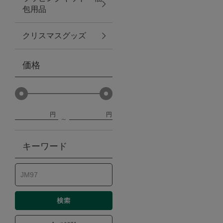
包用品
ベビー
クリスマスグッズ
WEB限定
価格
Outlet
円
円
防災グッズ・非常食
キーワード
トレーニング
ヴィンテージ