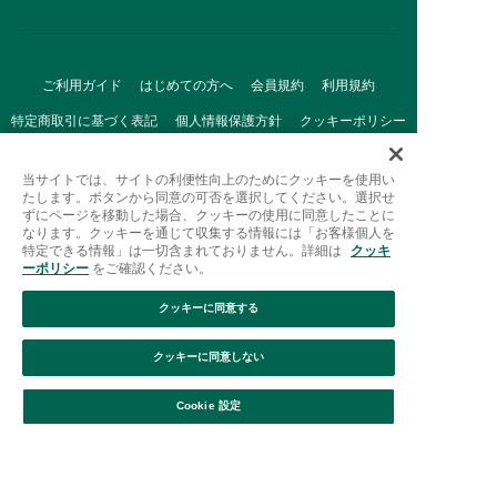
ご利用ガイド
はじめての方へ
会員規約
利用規約
特定商取引に基づく表記
個人情報保護方針
クッキーポリシー
採用情報
FAQ
お問い合わせ
当サイトでは、サイトの利便性向上のためにクッキーを使用い
たします。ボタンから同意の可否を選択してください。選択せ
ずにページを移動した場合、クッキーの使用に同意したことに
なります。クッキーを通じて収集する情報には「お客様個人を
特定できる情報」は一切含まれておりません。詳細は
クッキ
ーポリシー
をご確認ください。
クッキーに同意する
Afternoon Tea(アフタヌーンティー)公式オンラインストアで
は、
クッキーに同意しない
キッチン・ダイニングなどの生活雑貨、紅茶・焼き菓子など、
絞り込み
並び替え
毎日新商品をご用意しています。
Cookie 設定
また、ギフトセットなどギフトにぴったりの
豊富な商品がラインナップ。
贈る相手の住所を知らなくても、