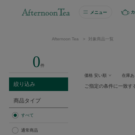
カ
メニュー
ギフト
Afternoon Tea
>
対象商品一覧
ギフト商品を探す
0
ソーシャルギフト
件
価格 安い順
在庫あ
カタログギフト
絞り込み
ご指定の条件に一致す
プチギフト
商品タイプ
プチギフト
すべて
Afternoon Tea TEAROOM
通常商品