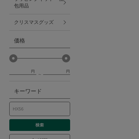
包用品
ベビー
クリスマスグッズ
WEB限定
価格
Outlet
円
円
防災グッズ・非常食
キーワード
トレーニング
ヴィンテージ