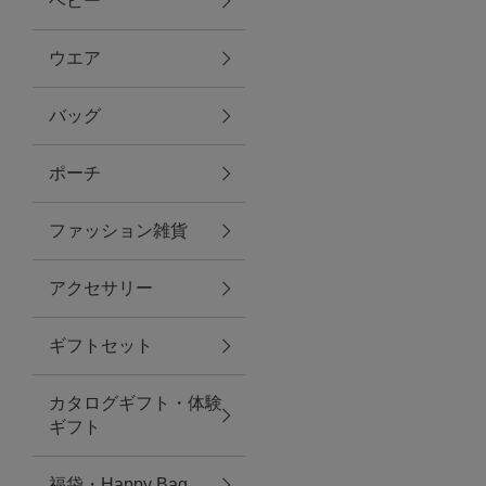
ベビー
ファブリック
ウエア
バッグ
グリーン
ポーチ
バス＆ビューティー
ファッション雑貨
バス＆ビューティー
アクセサリー
タオル
ギフトセット
ウエア＆バッグ
カタログギフト・体験
ウエア
ギフト
レイングッズ
福袋・Happy Bag