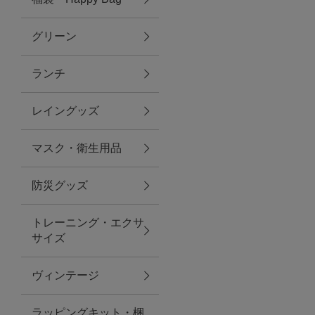
グリーン
アクセサリー
ランチ
ファッション雑貨
レイングッズ
ファッショングッズ
マスク・衛生用品
スマホケース・アクセサリー
防災グッズ
ポーチ
トレーニング・エクサ
サイズ
ステーショナリー
その他
ヴィンテージ
紅茶・フード
ラッピングキット・梱