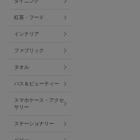
ダイニング
トラベルグッズ
紅茶・フード
インテリア
ランチ
ファブリック
バッグ
タオル
キッチン・ダイニング
バス＆ビューティー
ダイニング
スマホケース・アクセ
キッチン
サリー
インテリア
ステーショナリー
インテリア