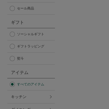
Afternoon Tea TEAROOM
セール商品
PICK UP ITEMS
ギフト
ハンディファン
ソーシャルギフト
ギフトラッピング
日傘
熨斗
保冷バッグ
アイテム
星空シリーズ
すべてのアイテム
無重力シリーズ
キッチン
バイヤーの「愛用品」