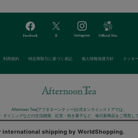
利用規約
特定商取引に基づく表記
個人情報保護方針
クッキ
Afternoon Tea(アフタヌーンティー)公式オンラインストアでは、
・ダイニングなどの生活雑貨、紅茶・焼き菓子など、毎日新商品をご用意し
また、ギフトセットなどギフトにぴったりの豊富な商品がラインナップ。
る相手の住所を知らなくても、SNSやメールで気軽にギフトを贈ることがで
「ソーシャルギフト」サービスもご提供しています。
。ボタンから同意の可否を選択してください。選