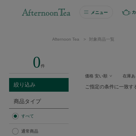
カ
メニュー
ギフト
Afternoon Tea
>
対象商品一覧
ギフト商品を探す
0
ソーシャルギフト
件
価格 安い順
在庫あ
カタログギフト
絞り込み
ご指定の条件に一致す
プチギフト
商品タイプ
プチギフト
すべて
Afternoon Tea TEAROOM
通常商品