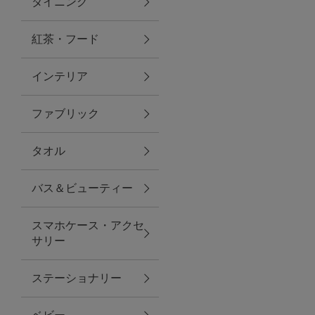
ダイニング
トラベルグッズ
紅茶・フード
インテリア
ランチ
ファブリック
バッグ
タオル
キッチン・ダイニング
バス＆ビューティー
ダイニング
スマホケース・アクセ
キッチン
サリー
インテリア
ステーショナリー
インテリア