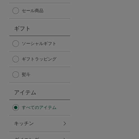
Afternoon Tea TEAROOM
セール商品
PICK UP ITEMS
ギフト
ハンディファン
ソーシャルギフト
ギフトラッピング
日傘
熨斗
保冷バッグ
アイテム
星空シリーズ
すべてのアイテム
無重力シリーズ
キッチン
バイヤーの「愛用品」