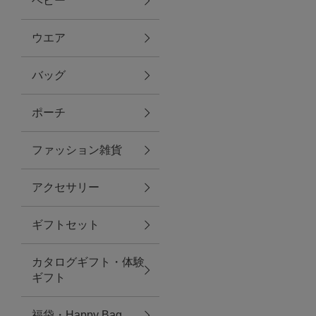
ベビー
ファブリック
ウエア
バッグ
グリーン
ポーチ
バス＆ビューティー
ファッション雑貨
バス＆ビューティー
アクセサリー
タオル
ギフトセット
ウエア＆バッグ
カタログギフト・体験
ウエア
ギフト
レイングッズ
福袋・Happy Bag