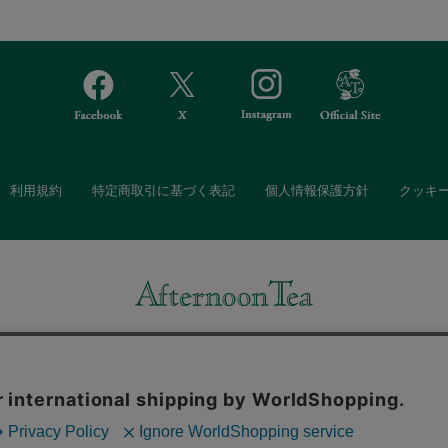
利用規約
特定商取引に基づく表記
個人情報保護方針
クッキ
Afternoon Tea(アフタヌーンティー)公式オンラインストアでは、
・ダイニングなどの生活雑貨、紅茶・焼き菓子など、毎日新商品をご用意し
また、ギフトセットなどギフトにぴったりの豊富な商品がラインナップ。
る相手の住所を知らなくても、SNSやメールで気軽にギフトを贈ることがで
「ソーシャルギフト」サービスもご提供しています。
。ボタンから同意の可否を選択してください。選