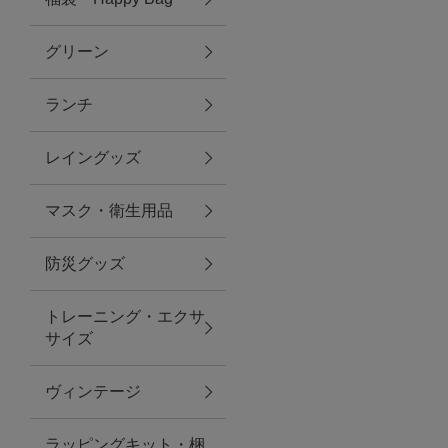
グリーン
アクセサリー
ランチ
ファッション雑貨
レイングッズ
ファッショングッズ
マスク・衛生用品
スマホケース・アクセサリー
防災グッズ
ポーチ
トレーニング・エクサ
サイズ
ステーショナリー
その他
ヴィンテージ
紅茶・フード
ラッピングキット・梱