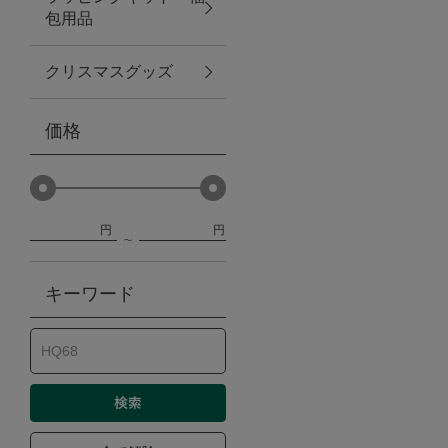
包用品
ベビー
クリスマスグッズ
WEB限定
価格
Outlet
円
円
防災グッズ・非常食
キーワード
トレーニング
ヴィンテージ