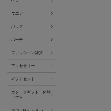
ベビー
ファブリック
ウエア
バッグ
グリーン
ポーチ
バス＆ビューティー
ファッション雑貨
バス＆ビューティー
アクセサリー
タオル
ギフトセット
ウエア＆バッグ
カタログギフト・体験
ウエア
ギフト
レイングッズ
福袋・Happy Bag