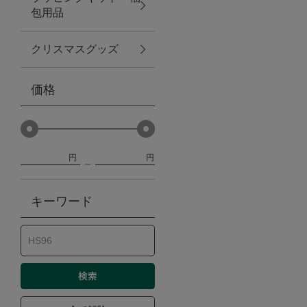
包用品
ベビー
クリスマスグッズ
WEB限定
価格
Outlet
円
円
防災グッズ・非常食
キーワード
トレーニング
ヴィンテージ