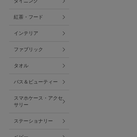
ダイニング
トラベルグッズ
紅茶・フード
インテリア
ランチ
ファブリック
バッグ
タオル
キッチン・ダイニング
バス＆ビューティー
ダイニング
スマホケース・アクセ
キッチン
サリー
インテリア
ステーショナリー
インテリア