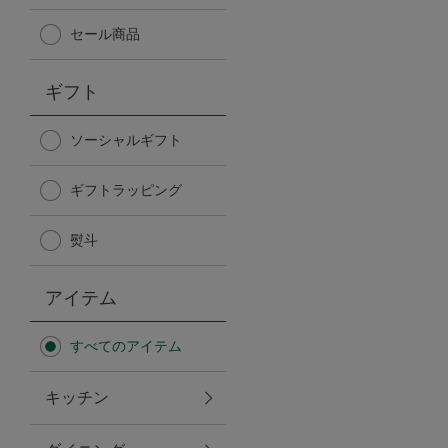
Afternoon Tea TEAROOM
セール商品
PICK UP ITEMS
ギフト
ハンディファン
ソーシャルギフト
ギフトラッピング
日傘
熨斗
保冷バッグ
アイテム
星空シリーズ
すべてのアイテム
無重力シリーズ
キッチン
バイヤーの「愛用品」