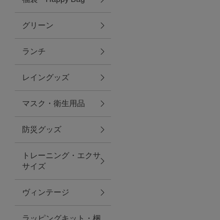
グリーン
アクセサリー
ランチ
ファッション雑貨
レイングッズ
ファッショングッズ
マスク・衛生用品
スマホケース・アクセサリー
防災グッズ
ポーチ
トレーニング・エクサ
サイズ
ステーショナリー
その他
ヴィンテージ
紅茶・フード
ラッピングキット・梱