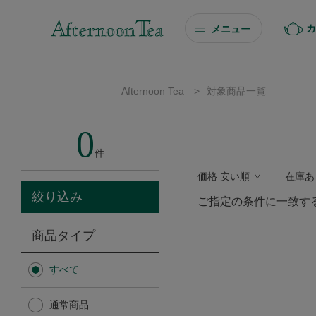
カ
メニュー
ギフト
Afternoon Tea
>
対象商品一覧
ギフト商品を探す
0
ソーシャルギフト
件
価格 安い順
在庫あ
カタログギフト
絞り込み
ご指定の条件に一致す
プチギフト
商品タイプ
プチギフト
すべて
Afternoon Tea TEAROOM
通常商品