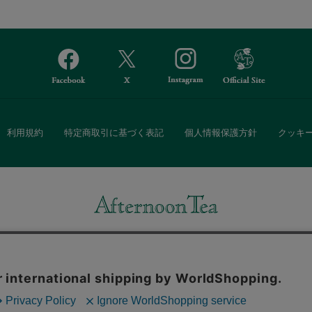
利用規約
特定商取引に基づく表記
個人情報保護方針
クッキ
Afternoon Tea(アフタヌーンティー)公式オンラインストアでは、
・ダイニングなどの生活雑貨、紅茶・焼き菓子など、毎日新商品をご用意し
また、ギフトセットなどギフトにぴったりの豊富な商品がラインナップ。
る相手の住所を知らなくても、SNSやメールで気軽にギフトを贈ることがで
「ソーシャルギフト」サービスもご提供しています。
。ボタンから同意の可否を選択してください。選