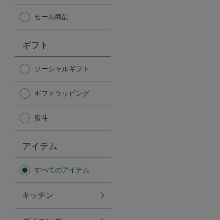
Afternoon Tea TEAROOM
セール商品
PICK UP ITEMS
ギフト
ハンディファン
ソーシャルギフト
ギフトラッピング
日傘
熨斗
保冷バッグ
アイテム
星空シリーズ
すべてのアイテム
無重力シリーズ
キッチン
バイヤーの「愛用品」