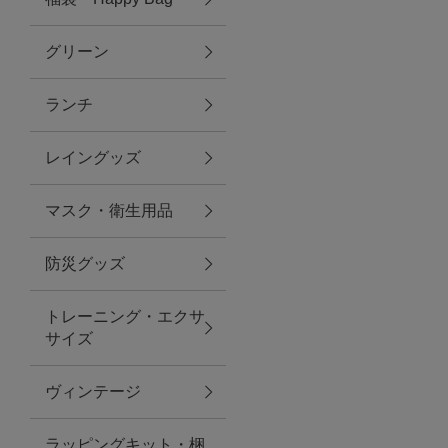
グリーン
アクセサリー
ランチ
ファッション雑貨
レイングッズ
ファッショングッズ
マスク・衛生用品
スマホケース・アクセサリー
防災グッズ
ポーチ
トレーニング・エクサ
サイズ
ステーショナリー
その他
ヴィンテージ
紅茶・フード
ラッピングキット・梱