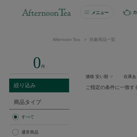
カ
メニュー
ギフト
Afternoon Tea
>
対象商品一覧
ギフト商品を探す
0
ソーシャルギフト
件
価格 安い順
在庫あ
カタログギフト
絞り込み
ご指定の条件に一致す
プチギフト
商品タイプ
プチギフト
すべて
Afternoon Tea TEAROOM
通常商品