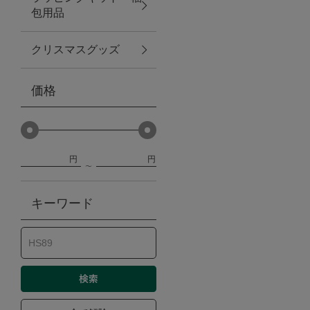
包用品
ベビー
クリスマスグッズ
WEB限定
価格
Outlet
円
円
防災グッズ・非常食
キーワード
トレーニング
ヴィンテージ