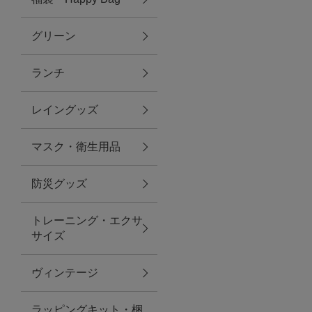
グリーン
アクセサリー
ランチ
ファッション雑貨
レイングッズ
ファッショングッズ
マスク・衛生用品
スマホケース・アクセサリー
防災グッズ
ポーチ
トレーニング・エクサ
サイズ
ステーショナリー
その他
ヴィンテージ
紅茶・フード
ラッピングキット・梱