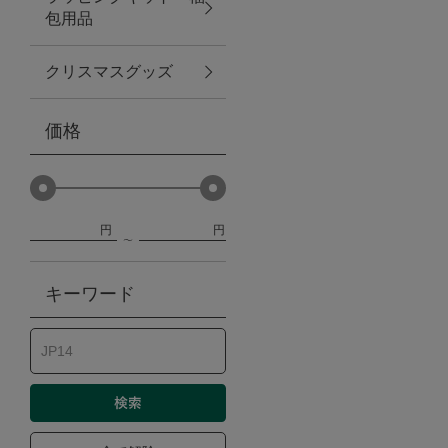
包用品
ベビー
クリスマスグッズ
WEB限定
価格
Outlet
円
円
防災グッズ・非常食
キーワード
トレーニング
ヴィンテージ