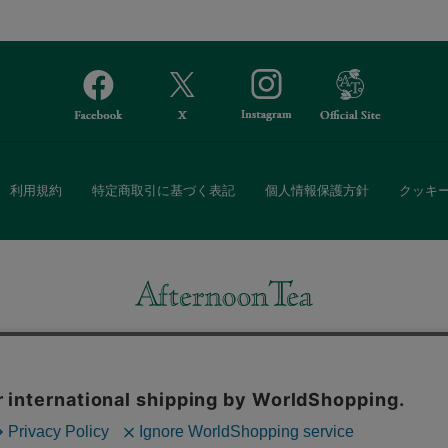
利用規約
特定商取引に基づく表記
個人情報保護方針
クッキ
Afternoon Tea(アフタヌーンティー)公式オンラインストアでは、
・ダイニングなどの生活雑貨、紅茶・焼き菓子など、毎日新商品をご用意し
また、ギフトセットなどギフトにぴったりの豊富な商品がラインナップ。
る相手の住所を知らなくても、SNSやメールで気軽にギフトを贈ることがで
「ソーシャルギフト」サービスもご提供しています。
。ボタンから同意の可否を選択してください。選