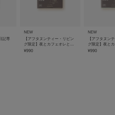
NEW
NEW
日記専
【アフタヌンティー・リビン
【アフタヌンテ
グ限定】夜とカフェオレと日
グ限定】夜とカ
記帳
記帳
¥990
¥990