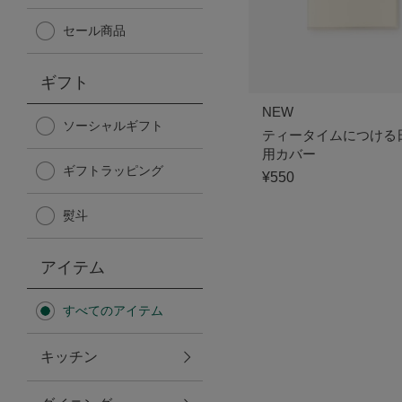
Afternoon Tea TEAROOM
セール商品
PICK UP ITEMS
ギフト
NEW
ハンディファン
ソーシャルギフト
ティータイムにつける
用カバー
ギフトラッピング
日傘
¥550
熨斗
保冷バッグ
アイテム
星空シリーズ
すべてのアイテム
無重力シリーズ
キッチン
バイヤーの「愛用品」