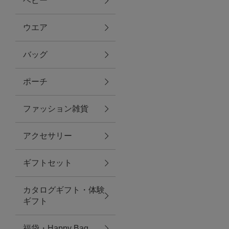
ベビー
ファブリック
ウエア
バッグ
グリーン
ポーチ
バス＆ビューティー
ファッション雑貨
バス＆ビューティー
アクセサリー
タオル
ギフトセット
ウエア＆バッグ
カタログギフト・体験
ウエア
ギフト
レイングッズ
福袋・Happy Bag