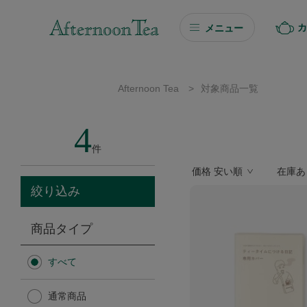
カ
メニュー
ギフト
Afternoon Tea
>
対象商品一覧
ギフト商品を探す
4
ソーシャルギフト
件
価格 安い順
在庫あ
カタログギフト
絞り込み
プチギフト
商品タイプ
プチギフト
すべて
Afternoon Tea TEAROOM
通常商品