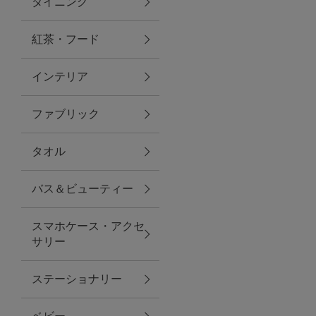
ダイニング
トラベルグッズ
紅茶・フード
インテリア
ランチ
ファブリック
バッグ
タオル
キッチン・ダイニング
バス＆ビューティー
ダイニング
スマホケース・アクセ
キッチン
サリー
インテリア
ステーショナリー
インテリア