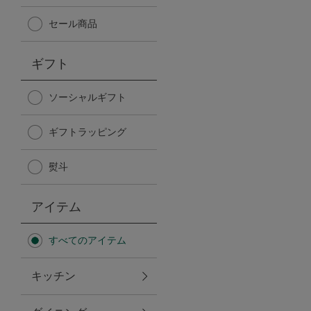
Afternoon Tea TEAROOM
セール商品
PICK UP ITEMS
ギフト
ハンディファン
ソーシャルギフト
ギフトラッピング
日傘
熨斗
保冷バッグ
アイテム
星空シリーズ
すべてのアイテム
無重力シリーズ
キッチン
バイヤーの「愛用品」