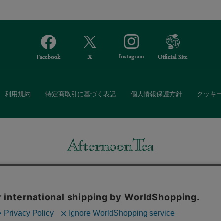
利用規約
特定商取引に基づく表記
個人情報保護方針
クッキ
Afternoon Tea(アフタヌーンティー)公式オンラインストアでは、
・ダイニングなどの生活雑貨、紅茶・焼き菓子など、毎日新商品をご用意し
また、ギフトセットなどギフトにぴったりの豊富な商品がラインナップ。
る相手の住所を知らなくても、SNSやメールで気軽にギフトを贈ることがで
「ソーシャルギフト」サービスもご提供しています。
。ボタンから同意の可否を選択してください。選