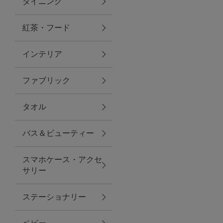
ダイニング
トラベルグッズ
紅茶・フード
インテリア
ランチ
ファブリック
バッグ
タオル
キッチン・ダイニング
バス＆ビューティー
ダイニング
スマホケース・アクセ
キッチン
サリー
インテリア
ステーショナリー
インテリア