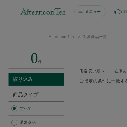
カ
メニュー
ギフト
Afternoon Tea
>
対象商品一覧
ギフト商品を探す
0
ソーシャルギフト
件
価格 安い順
在庫あ
カタログギフト
絞り込み
ご指定の条件に一致す
プチギフト
商品タイプ
プチギフト
すべて
Afternoon Tea TEAROOM
通常商品