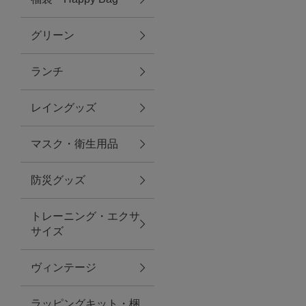
グリーン
アクセサリー
ランチ
ファッション雑貨
レイングッズ
ファッショングッズ
マスク・衛生用品
スマホケース・アクセサリー
防災グッズ
ポーチ
トレーニング・エクサ
サイズ
ステーショナリー
その他
ヴィンテージ
紅茶・フード
ラッピングキット・梱