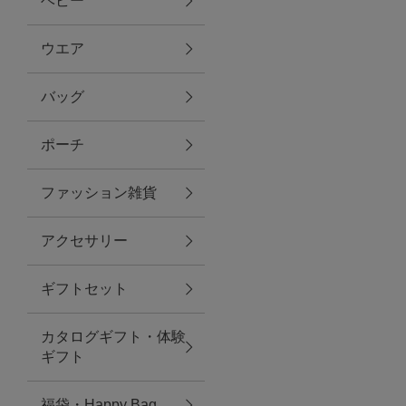
ベビー
ファブリック
ウエア
バッグ
グリーン
ポーチ
バス＆ビューティー
ファッション雑貨
バス＆ビューティー
アクセサリー
タオル
ギフトセット
ウエア＆バッグ
カタログギフト・体験
ウエア
ギフト
レイングッズ
福袋・Happy Bag