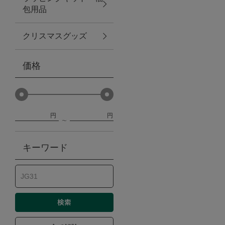
包用品
ベビー
クリスマスグッズ
WEB限定
価格
Outlet
円
円
防災グッズ・非常食
キーワード
トレーニング
ヴィンテージ