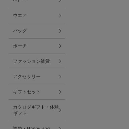
ベビー
ファブリック
ウエア
バッグ
グリーン
ポーチ
バス＆ビューティー
ファッション雑貨
バス＆ビューティー
アクセサリー
タオル
ギフトセット
ウエア＆バッグ
カタログギフト・体験
ウエア
ギフト
レイングッズ
福袋・Happy Bag