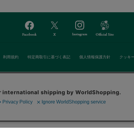
利用規約
特定商取引に基づく表記
個人情報保護方針
クッキ
Afternoon Tea(アフタヌーンティー)公式オンラインストアでは、
。ボタンから同意の可否を選択してください。選
・ダイニングなどの生活雑貨、紅茶・焼き菓子など、毎日新商品をご用意し
ます。クッキーを通じて収集する情報には「お客
クッキーに同意
ーポリシー
をご確認ください。
また、ギフトセットなどギフトにぴったりの豊富な商品がラインナップ。
る相手の住所を知らなくても、SNSやメールで気軽にギフトを贈ることがで
「ソーシャルギフト」サービスもご提供しています。