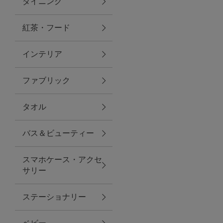
ダイニング
トラベルグッズ
紅茶・フード
インテリア
ランチ
ファブリック
バッグ
タオル
キッチン・ダイニング
バス＆ビューティー
ダイニング
スマホケース・アクセ
キッチン
サリー
インテリア
ステーショナリー
インテリア