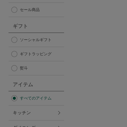
Afternoon Tea TEAROOM
セール商品
PICK UP ITEMS
ギフト
ハンディファン
ソーシャルギフト
ギフトラッピング
日傘
熨斗
保冷バッグ
アイテム
星空シリーズ
すべてのアイテム
無重力シリーズ
キッチン
バイヤーの「愛用品」