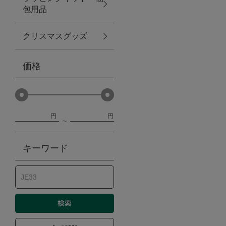
包用品
ベビー
クリスマスグッズ
WEB限定
価格
Outlet
円
円
防災グッズ・非常食
キーワード
トレーニング
ヴィンテージ