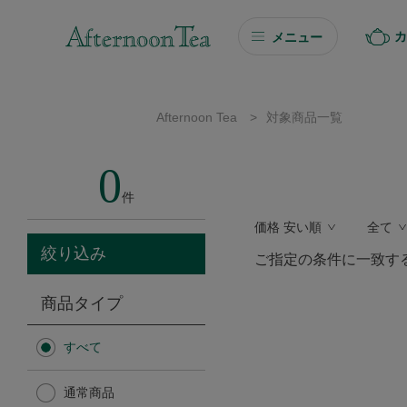
カ
メニュー
ギフト
Afternoon Tea
>
対象商品一覧
ギフト商品を探す
0
ソーシャルギフト
件
価格 安い順
全て
カタログギフト
絞り込み
ご指定の条件に一致す
プチギフト
商品タイプ
プチギフト
すべて
Afternoon Tea TEAROOM
通常商品