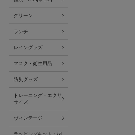
グリーン
アクセサリー
ランチ
ファッション雑貨
レイングッズ
ファッショングッズ
マスク・衛生用品
スマホケース・アクセサリー
防災グッズ
ポーチ
トレーニング・エクサ
サイズ
ステーショナリー
その他
ヴィンテージ
紅茶・フード
ラッピングキット・梱