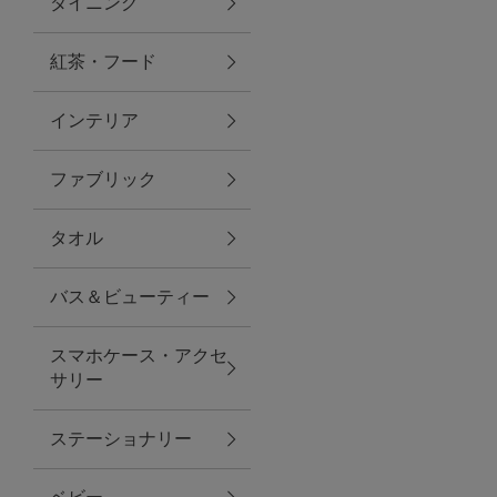
ダイニング
トラベルグッズ
紅茶・フード
インテリア
ランチ
ファブリック
バッグ
タオル
キッチン・ダイニング
バス＆ビューティー
ダイニング
スマホケース・アクセ
キッチン
サリー
インテリア
ステーショナリー
インテリア