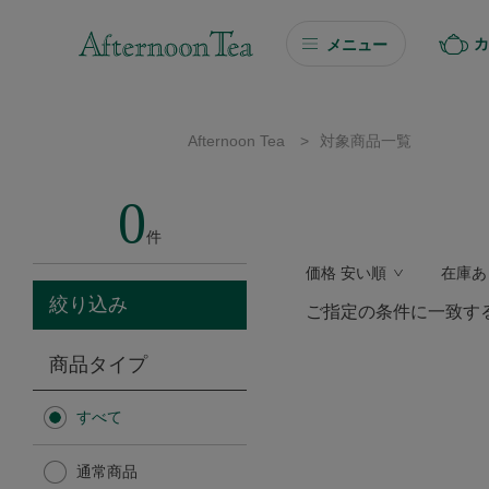
カ
メニュー
ギフト
Afternoon Tea
>
対象商品一覧
ギフト商品を探す
0
ソーシャルギフト
件
価格 安い順
在庫あ
カタログギフト
絞り込み
ご指定の条件に一致す
プチギフト
商品タイプ
プチギフト
すべて
Afternoon Tea TEAROOM
通常商品