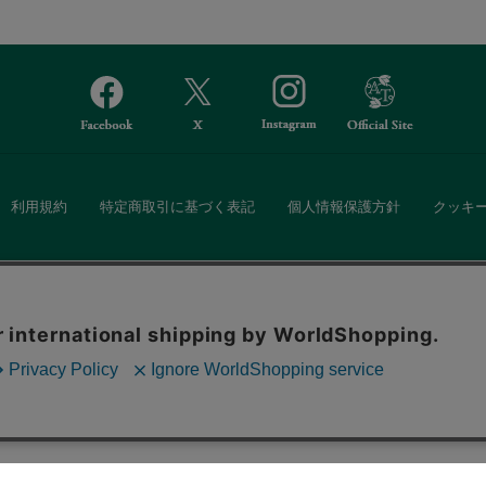
利用規約
特定商取引に基づく表記
個人情報保護方針
クッキ
Afternoon Tea(アフタヌーンティー)公式オンラインストアでは、
。ボタンから同意の可否を選択してください。選
・ダイニングなどの生活雑貨、紅茶・焼き菓子など、毎日新商品をご用意し
ます。クッキーを通じて収集する情報には「お客
クッキーに同意
ーポリシー
をご確認ください。
また、ギフトセットなどギフトにぴったりの豊富な商品がラインナップ。
る相手の住所を知らなくても、SNSやメールで気軽にギフトを贈ることがで
「ソーシャルギフト」サービスもご提供しています。