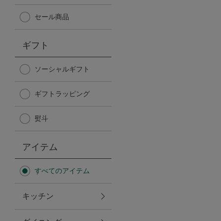
Afternoon Tea TEAROOM
セール商品
PICK UP ITEMS
ギフト
ハンディファン
ソーシャルギフト
ギフトラッピング
日傘
熨斗
保冷バッグ
アイテム
星空シリーズ
すべてのアイテム
無重力シリーズ
キッチン
バイヤーの「愛用品」