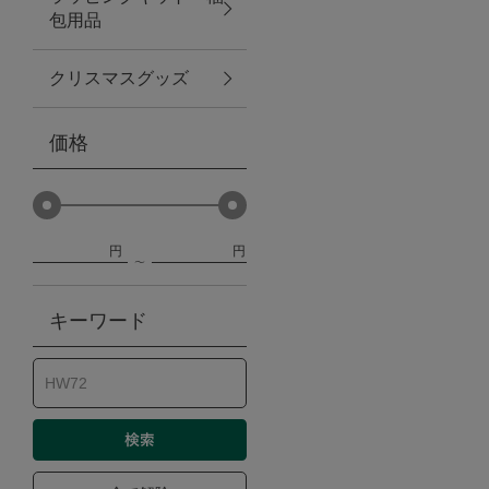
包用品
ベビー
クリスマスグッズ
WEB限定
価格
Outlet
円
円
防災グッズ・非常食
キーワード
トレーニング
ヴィンテージ