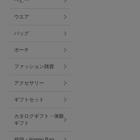
ベビー
ファブリック
ウエア
バッグ
グリーン
ポーチ
バス＆ビューティー
ファッション雑貨
バス＆ビューティー
アクセサリー
タオル
ギフトセット
ウエア＆バッグ
カタログギフト・体験
ウエア
ギフト
レイングッズ
福袋・Happy Bag