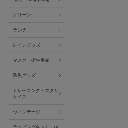
グリーン
アクセサリー
ランチ
ファッション雑貨
レイングッズ
ファッショングッズ
マスク・衛生用品
スマホケース・アクセサリー
防災グッズ
ポーチ
トレーニング・エクサ
サイズ
ステーショナリー
その他
ヴィンテージ
紅茶・フード
ラッピングキット・梱