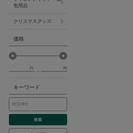
包用品
ベビー
クリスマスグッズ
WEB限定
価格
Outlet
円
円
防災グッズ・非常食
キーワード
トレーニング
ヴィンテージ