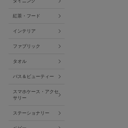
ダイニング
トラベルグッズ
紅茶・フード
インテリア
ランチ
ファブリック
バッグ
タオル
キッチン・ダイニング
バス＆ビューティー
ダイニング
スマホケース・アクセ
キッチン
サリー
インテリア
ステーショナリー
インテリア