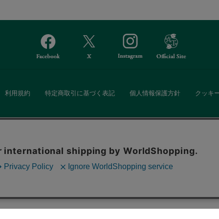
利用規約
特定商取引に基づく表記
個人情報保護方針
クッキ
Afternoon Tea(アフタヌーンティー)公式オンラインストアでは、
。ボタンから同意の可否を選択してください。選
・ダイニングなどの生活雑貨、紅茶・焼き菓子など、毎日新商品をご用意し
ます。クッキーを通じて収集する情報には「お客
クッキーに同意
ーポリシー
をご確認ください。
また、ギフトセットなどギフトにぴったりの豊富な商品がラインナップ。
る相手の住所を知らなくても、SNSやメールで気軽にギフトを贈ることがで
「ソーシャルギフト」サービスもご提供しています。