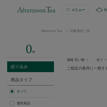
カ
メニュー
ギフト
Afternoon Tea
>
対象商品一覧
ギフト商品を探す
0
ソーシャルギフト
件
価格 安い順
全て
カタログギフト
絞り込み
ご指定の条件に一致す
プチギフト
商品タイプ
プチギフト
すべて
Afternoon Tea TEAROOM
通常商品