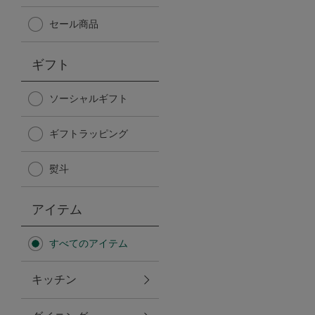
Afternoon Tea TEAROOM
セール商品
PICK UP ITEMS
ギフト
ハンディファン
ソーシャルギフト
ギフトラッピング
日傘
熨斗
保冷バッグ
アイテム
星空シリーズ
すべてのアイテム
無重力シリーズ
キッチン
バイヤーの「愛用品」