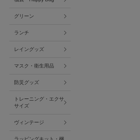
グリーン
アクセサリー
ランチ
ファッション雑貨
レイングッズ
ファッショングッズ
マスク・衛生用品
スマホケース・アクセサリー
防災グッズ
ポーチ
トレーニング・エクサ
サイズ
ステーショナリー
その他
ヴィンテージ
紅茶・フード
ラッピングキット・梱