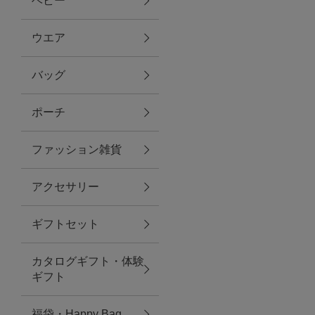
ベビー
ファブリック
ウエア
バッグ
グリーン
ポーチ
バス＆ビューティー
ファッション雑貨
バス＆ビューティー
アクセサリー
タオル
ギフトセット
ウエア＆バッグ
カタログギフト・体験
ウエア
ギフト
レイングッズ
福袋・Happy Bag