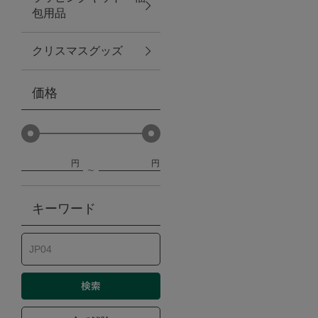
包用品
ベビー
クリスマスグッズ
WEB限定
価格
Outlet
円
円
防災グッズ・非常食
キーワード
トレーニング
ヴィンテージ