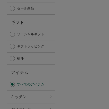
Afternoon Tea TEAROOM
セール商品
PICK UP ITEMS
ギフト
ハンディファン
ソーシャルギフト
ギフトラッピング
日傘
熨斗
保冷バッグ
アイテム
星空シリーズ
すべてのアイテム
無重力シリーズ
キッチン
バイヤーの「愛用品」