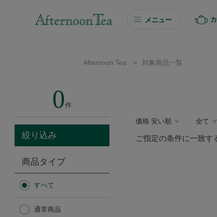
カ
メニュー
ギフト
Afternoon Tea
>
対象商品一覧
ギフト商品を探す
0
ソーシャルギフト
件
価格 安い順
全て
カタログギフト
絞り込み
ご指定の条件に一致す
プチギフト
商品タイプ
プチギフト
すべて
Afternoon Tea TEAROOM
通常商品