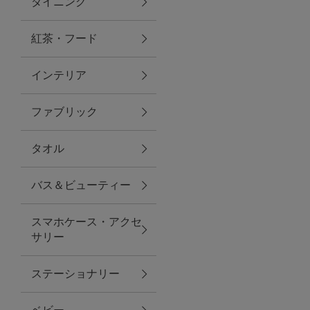
ダイニング
トラベルグッズ
紅茶・フード
インテリア
ランチ
ファブリック
バッグ
タオル
キッチン・ダイニング
バス＆ビューティー
ダイニング
スマホケース・アクセ
キッチン
サリー
インテリア
ステーショナリー
インテリア