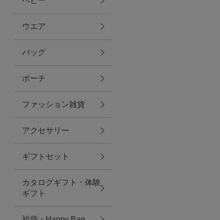
ベビー
ファブリック
ウエア
バッグ
グリーン
ポーチ
バス＆ビューティー
ファッション雑貨
バス＆ビューティー
アクセサリー
タオル
ギフトセット
ウエア＆バッグ
カタログギフト・体験
ウエア
ギフト
レイングッズ
福袋・Happy Bag