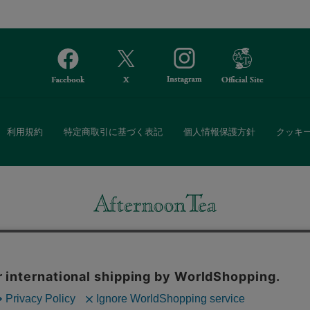
利用規約
特定商取引に基づく表記
個人情報保護方針
クッキ
Afternoon Tea(アフタヌーンティー)公式オンラインストアでは、
・ダイニングなどの生活雑貨、紅茶・焼き菓子など、毎日新商品をご用意し
また、ギフトセットなどギフトにぴったりの豊富な商品がラインナップ。
る相手の住所を知らなくても、SNSやメールで気軽にギフトを贈ることがで
「ソーシャルギフト」サービスもご提供しています。
。ボタンから同意の可否を選択してください。選