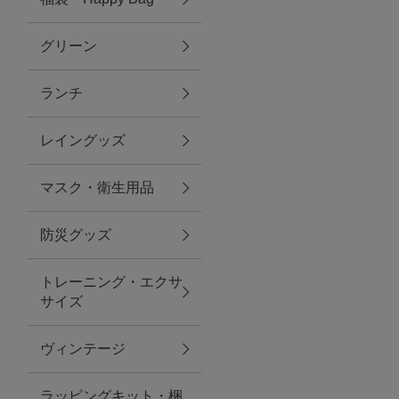
グリーン
アクセサリー
ランチ
ファッション雑貨
レイングッズ
ファッショングッズ
マスク・衛生用品
スマホケース・アクセサリー
防災グッズ
ポーチ
トレーニング・エクサ
サイズ
ステーショナリー
その他
ヴィンテージ
紅茶・フード
ラッピングキット・梱