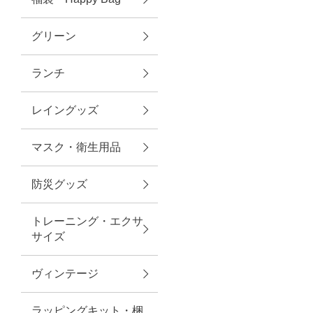
グリーン
アクセサリー
ランチ
ファッション雑貨
レイングッズ
ファッショングッズ
マスク・衛生用品
スマホケース・アクセサリー
防災グッズ
ポーチ
トレーニング・エクサ
サイズ
ステーショナリー
その他
ヴィンテージ
紅茶・フード
ラッピングキット・梱