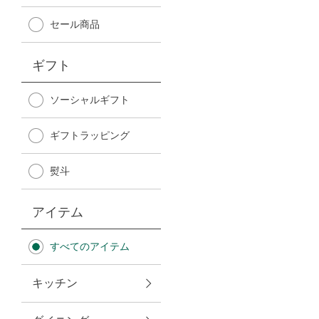
Afternoon Tea TEAROOM
セール商品
PICK UP ITEMS
ギフト
ハンディファン
ソーシャルギフト
ギフトラッピング
日傘
熨斗
保冷バッグ
アイテム
星空シリーズ
すべてのアイテム
無重力シリーズ
キッチン
バイヤーの「愛用品」