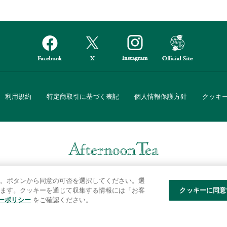
利用規約
特定商取引に基づく表記
個人情報保護方針
クッキ
Afternoon Tea(アフタヌーンティー)公式オンラインストアでは、
。ボタンから同意の可否を選択してください。選
・ダイニングなどの生活雑貨、紅茶・焼き菓子など、毎日新商品をご用意し
ます。クッキーを通じて収集する情報には「お客
クッキーに同意
ーポリシー
をご確認ください。
また、ギフトセットなどギフトにぴったりの豊富な商品がラインナップ。
る相手の住所を知らなくても、SNSやメールで気軽にギフトを贈ることがで
「ソーシャルギフト」サービスもご提供しています。