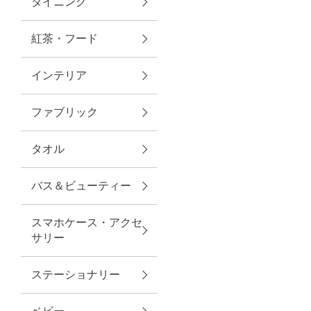
ダイニング
トラベルグッズ
紅茶・フード
インテリア
ランチ
ファブリック
バッグ
タオル
キッチン・ダイニング
バス＆ビューティー
ダイニング
スマホケース・アクセ
キッチン
サリー
インテリア
ステーショナリー
インテリア