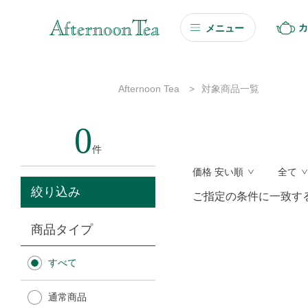
カ
メニュー
ギフト
Afternoon Tea
>
対象商品一覧
ギフト商品を探す
0
ソーシャルギフト
件
価格 安い順
全て
カタログギフト
絞り込み
ご指定の条件に一致す
プチギフト
商品タイプ
プチギフト
すべて
Afternoon Tea TEAROOM
通常商品