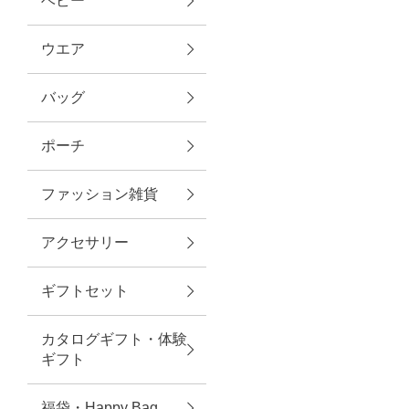
ベビー
ファブリック
ウエア
バッグ
グリーン
ポーチ
バス＆ビューティー
ファッション雑貨
バス＆ビューティー
アクセサリー
タオル
ギフトセット
ウエア＆バッグ
カタログギフト・体験
ウエア
ギフト
レイングッズ
福袋・Happy Bag