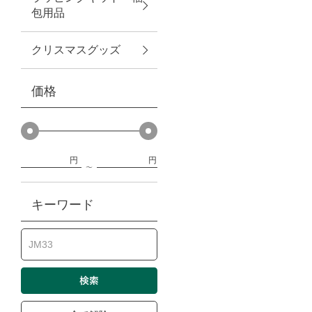
包用品
ベビー
クリスマスグッズ
WEB限定
価格
Outlet
円
円
防災グッズ・非常食
キーワード
トレーニング
ヴィンテージ