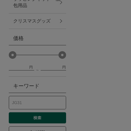
包用品
ベビー
クリスマスグッズ
WEB限定
価格
Outlet
円
円
防災グッズ・非常食
キーワード
トレーニング
ヴィンテージ