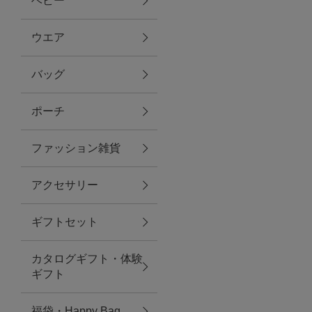
ベビー
ファブリック
ウエア
バッグ
グリーン
ポーチ
バス＆ビューティー
ファッション雑貨
バス＆ビューティー
アクセサリー
タオル
ギフトセット
ウエア＆バッグ
カタログギフト・体験
ウエア
ギフト
レイングッズ
福袋・Happy Bag