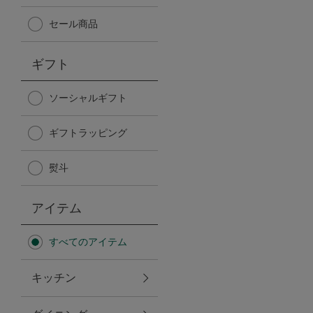
Afternoon Tea TEAROOM
セール商品
PICK UP ITEMS
ギフト
ハンディファン
ソーシャルギフト
ギフトラッピング
日傘
熨斗
保冷バッグ
アイテム
星空シリーズ
すべてのアイテム
無重力シリーズ
キッチン
バイヤーの「愛用品」