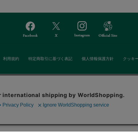
利用規約
特定商取引に基づく表記
個人情報保護方針
クッキ
Afternoon Tea(アフタヌーンティー)公式オンラインストアでは、
。ボタンから同意の可否を選択してください。選
・ダイニングなどの生活雑貨、紅茶・焼き菓子など、毎日新商品をご用意し
ます。クッキーを通じて収集する情報には「お客
クッキーに同意
ーポリシー
をご確認ください。
また、ギフトセットなどギフトにぴったりの豊富な商品がラインナップ。
る相手の住所を知らなくても、SNSやメールで気軽にギフトを贈ることがで
「ソーシャルギフト」サービスもご提供しています。