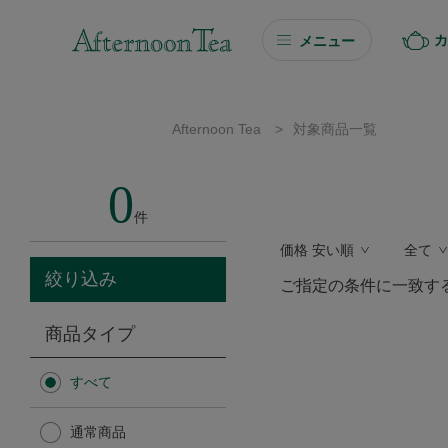
カ
メニュー
ギフト
Afternoon Tea
>
対象商品一覧
ギフト商品を探す
0
ソーシャルギフト
件
価格 安い順
全て
カタログギフト
絞り込み
ご指定の条件に一致す
プチギフト
商品タイプ
プチギフト
すべて
Afternoon Tea TEAROOM
通常商品