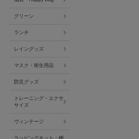
グリーン
アクセサリー
ランチ
ファッション雑貨
レイングッズ
ファッショングッズ
マスク・衛生用品
スマホケース・アクセサリー
防災グッズ
ポーチ
トレーニング・エクサ
サイズ
ステーショナリー
その他
ヴィンテージ
紅茶・フード
ラッピングキット・梱