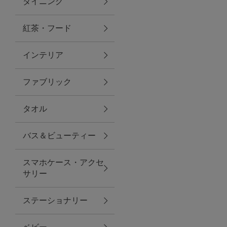
ダイニング
トラベルグッズ
紅茶・フード
インテリア
ランチ
ファブリック
バッグ
タオル
キッチン・ダイニング
バス＆ビューティー
ダイニング
スマホケース・アクセ
キッチン
サリー
インテリア
ステーショナリー
インテリア