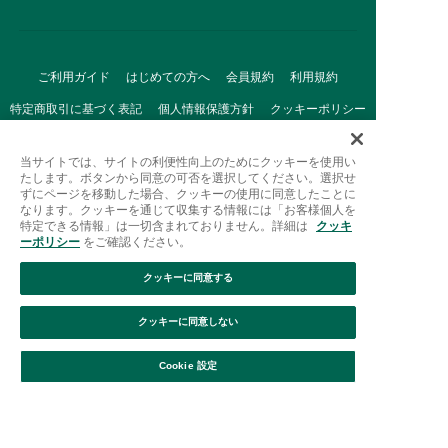
ご利用ガイド
はじめての方へ
会員規約
利用規約
特定商取引に基づく表記
個人情報保護方針
クッキーポリシー
採用情報
FAQ
お問い合わせ
当サイトでは、サイトの利便性向上のためにクッキーを使用い
たします。ボタンから同意の可否を選択してください。選択せ
ずにページを移動した場合、クッキーの使用に同意したことに
なります。クッキーを通じて収集する情報には「お客様個人を
特定できる情報」は一切含まれておりません。詳細は
クッキ
ーポリシー
をご確認ください。
クッキーに同意する
Afternoon Tea(アフタヌーンティー)公式オンラインストアで
は、
クッキーに同意しない
キッチン・ダイニングなどの生活雑貨、紅茶・焼き菓子など、
絞り込み
並び替え
毎日新商品をご用意しています。
Cookie 設定
また、ギフトセットなどギフトにぴったりの
豊富な商品がラインナップ。
贈る相手の住所を知らなくても、