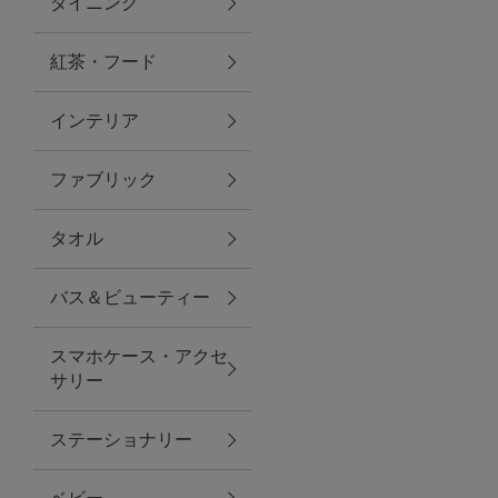
ダイニング
トラベルグッズ
紅茶・フード
インテリア
ランチ
ファブリック
バッグ
タオル
キッチン・ダイニング
バス＆ビューティー
ダイニング
スマホケース・アクセ
キッチン
サリー
インテリア
ステーショナリー
インテリア