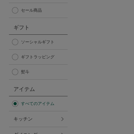
Afternoon Tea TEAROOM
セール商品
PICK UP ITEMS
ギフト
ハンディファン
ソーシャルギフト
ギフトラッピング
日傘
熨斗
保冷バッグ
アイテム
星空シリーズ
すべてのアイテム
無重力シリーズ
キッチン
バイヤーの「愛用品」