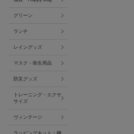
グリーン
アクセサリー
ランチ
ファッション雑貨
レイングッズ
ファッショングッズ
マスク・衛生用品
スマホケース・アクセサリー
防災グッズ
ポーチ
トレーニング・エクサ
サイズ
ステーショナリー
その他
ヴィンテージ
紅茶・フード
ラッピングキット・梱