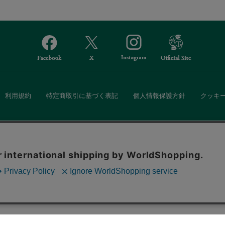
利用規約
特定商取引に基づく表記
個人情報保護方針
クッキ
Afternoon Tea(アフタヌーンティー)公式オンラインストアでは、
。ボタンから同意の可否を選択してください。選
・ダイニングなどの生活雑貨、紅茶・焼き菓子など、毎日新商品をご用意し
ます。クッキーを通じて収集する情報には「お客
クッキーに同意
ーポリシー
をご確認ください。
また、ギフトセットなどギフトにぴったりの豊富な商品がラインナップ。
る相手の住所を知らなくても、SNSやメールで気軽にギフトを贈ることがで
「ソーシャルギフト」サービスもご提供しています。