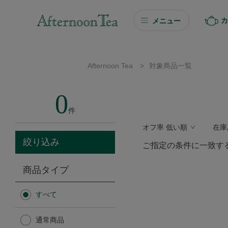
カ
メニュー
ギフト
Afternoon Tea
>
対象商品一覧
ギフト商品を探す
0
ソーシャルギフト
件
オフ率 低い順
在庫
カタログギフト
絞り込み
ご指定の条件に一致す
プチギフト
商品タイプ
プチギフト
すべて
Afternoon Tea TEAROOM
通常商品