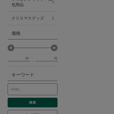
包用品
ベビー
クリスマスグッズ
WEB限定
価格
Outlet
円
円
防災グッズ・非常食
キーワード
トレーニング
ヴィンテージ