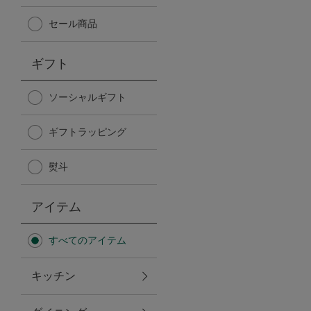
Afternoon Tea TEAROOM
セール商品
PICK UP ITEMS
ギフト
ハンディファン
ソーシャルギフト
ギフトラッピング
日傘
熨斗
保冷バッグ
アイテム
星空シリーズ
すべてのアイテム
無重力シリーズ
キッチン
バイヤーの「愛用品」