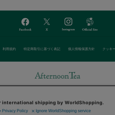
利用規約
特定商取引に基づく表記
個人情報保護方針
クッキ
Afternoon Tea(アフタヌーンティー)公式オンラインストアでは、
・ダイニングなどの生活雑貨、紅茶・焼き菓子など、毎日新商品をご用意し
また、ギフトセットなどギフトにぴったりの豊富な商品がラインナップ。
る相手の住所を知らなくても、SNSやメールで気軽にギフトを贈ることがで
「ソーシャルギフト」サービスもご提供しています。
。ボタンから同意の可否を選択してください。選