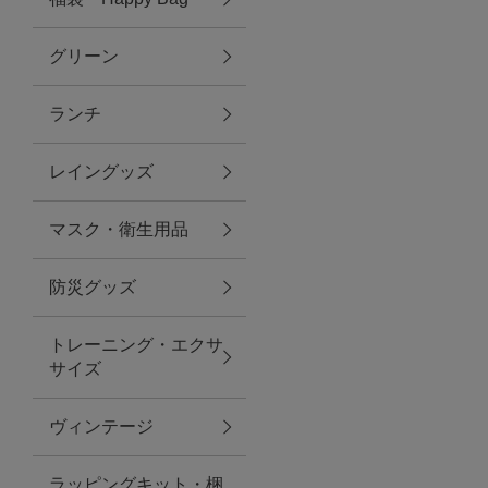
グリーン
アクセサリー
ランチ
ファッション雑貨
レイングッズ
ファッショングッズ
マスク・衛生用品
スマホケース・アクセサリー
防災グッズ
ポーチ
トレーニング・エクサ
サイズ
ステーショナリー
その他
ヴィンテージ
紅茶・フード
ラッピングキット・梱