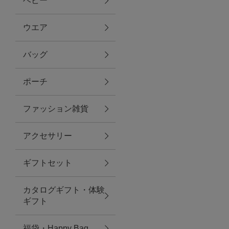
ベビー
ファブリック
ウエア
バッグ
グリーン
ポーチ
バス＆ビューティー
ファッション雑貨
バス＆ビューティー
アクセサリー
タオル
ギフトセット
ウエア＆バッグ
カタログギフト・体験
ウエア
ギフト
レイングッズ
福袋・Happy Bag