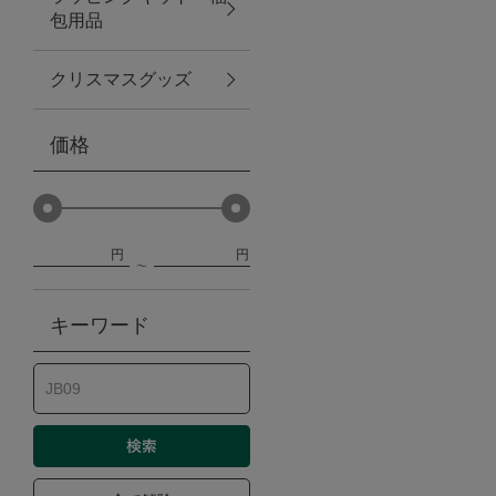
包用品
ベビー
クリスマスグッズ
WEB限定
価格
Outlet
円
円
防災グッズ・非常食
キーワード
トレーニング
ヴィンテージ