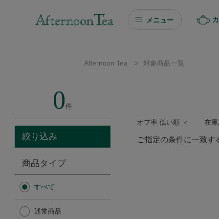
カ
メニュー
ギフト
Afternoon Tea
>
対象商品一覧
ギフト商品を探す
0
ソーシャルギフト
件
オフ率 低い順
在庫
カタログギフト
絞り込み
ご指定の条件に一致す
プチギフト
商品タイプ
プチギフト
すべて
Afternoon Tea TEAROOM
通常商品