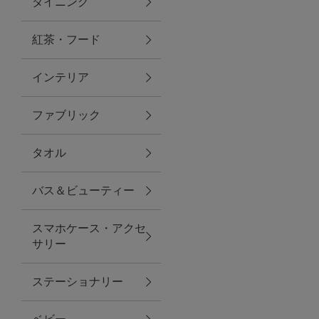
ダイニング
トラベルグッズ
紅茶・フード
インテリア
ランチ
ファブリック
バッグ
タオル
キッチン・ダイニング
バス＆ビューティー
ダイニング
スマホケース・アクセ
キッチン
サリー
インテリア
ステーショナリー
インテリア