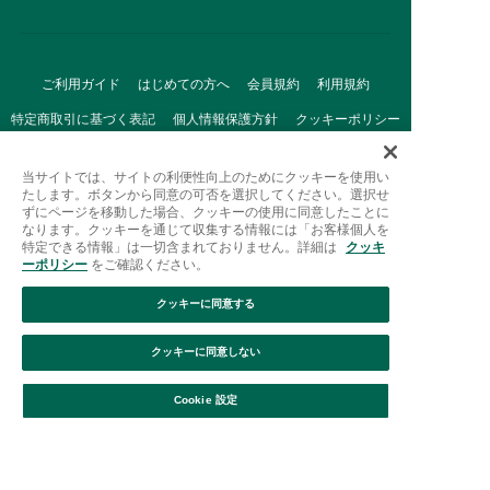
ご利用ガイド
はじめての方へ
会員規約
利用規約
特定商取引に基づく表記
個人情報保護方針
クッキーポリシー
採用情報
FAQ
お問い合わせ
当サイトでは、サイトの利便性向上のためにクッキーを使用い
たします。ボタンから同意の可否を選択してください。選択せ
ずにページを移動した場合、クッキーの使用に同意したことに
なります。クッキーを通じて収集する情報には「お客様個人を
特定できる情報」は一切含まれておりません。詳細は
クッキ
ーポリシー
をご確認ください。
クッキーに同意する
Afternoon Tea(アフタヌーンティー)公式オンラインストアで
は、
クッキーに同意しない
キッチン・ダイニングなどの生活雑貨、紅茶・焼き菓子など、
絞り込み
並び替え
毎日新商品をご用意しています。
Cookie 設定
また、ギフトセットなどギフトにぴったりの
豊富な商品がラインナップ。
贈る相手の住所を知らなくても、