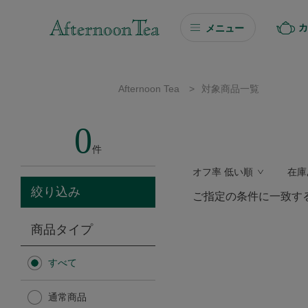
カ
メニュー
ギフト
Afternoon Tea
>
対象商品一覧
ギフト商品を探す
0
ソーシャルギフト
件
オフ率 低い順
在庫
カタログギフト
絞り込み
ご指定の条件に一致す
プチギフト
商品タイプ
プチギフト
すべて
Afternoon Tea TEAROOM
通常商品