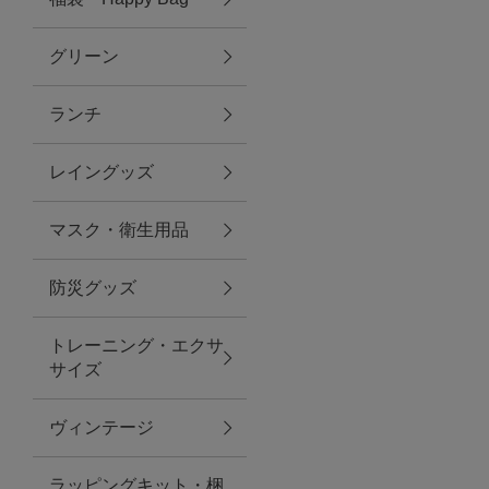
グリーン
アクセサリー
ランチ
ファッション雑貨
レイングッズ
ファッショングッズ
マスク・衛生用品
スマホケース・アクセサリー
防災グッズ
ポーチ
トレーニング・エクサ
サイズ
ステーショナリー
その他
ヴィンテージ
紅茶・フード
ラッピングキット・梱