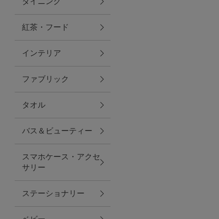
ダイニング
トラベルグッズ
紅茶・フード
インテリア
ランチ
ファブリック
バッグ
タオル
キッチン・ダイニング
バス＆ビューティー
ダイニング
スマホケース・アクセ
キッチン
サリー
インテリア
ステーショナリー
インテリア