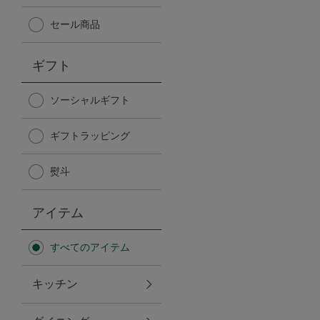
Afternoon Tea TEAROOM
セール商品
PICK UP ITEMS
ギフト
ハンディファン
ソーシャルギフト
ギフトラッピング
日傘
熨斗
保冷バッグ
アイテム
星空シリーズ
すべてのアイテム
無重力シリーズ
キッチン
バイヤーの「愛用品」