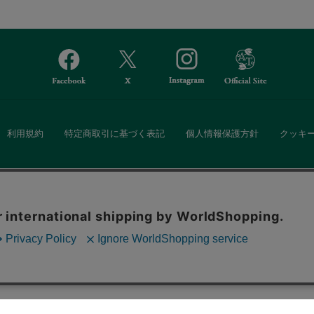
利用規約
特定商取引に基づく表記
個人情報保護方針
クッキ
Afternoon Tea(アフタヌーンティー)公式オンラインストアでは、
。ボタンから同意の可否を選択してください。選
・ダイニングなどの生活雑貨、紅茶・焼き菓子など、毎日新商品をご用意し
ます。クッキーを通じて収集する情報には「お客
クッキーに同意
ーポリシー
をご確認ください。
また、ギフトセットなどギフトにぴったりの豊富な商品がラインナップ。
る相手の住所を知らなくても、SNSやメールで気軽にギフトを贈ることがで
「ソーシャルギフト」サービスもご提供しています。