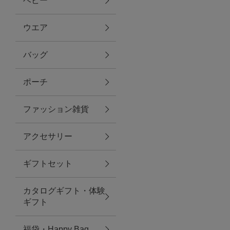
ベビー
ファブリック
ウエア
バッグ
グリーン
ポーチ
バス＆ビューティー
ファッション雑貨
バス＆ビューティー
アクセサリー
タオル
ギフトセット
ウエア＆バッグ
カタログギフト・体験
ウエア
ギフト
レイングッズ
福袋・Happy Bag