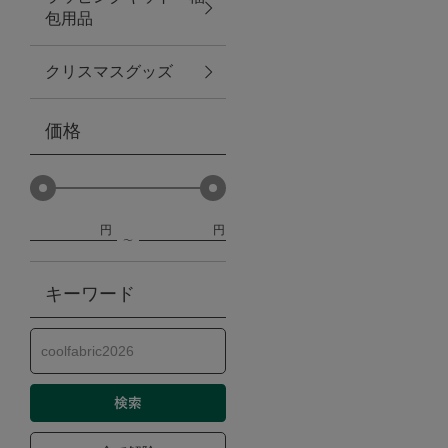
包用品
ベビー
クリスマスグッズ
WEB限定
価格
Outlet
円
円
防災グッズ・非常食
キーワード
トレーニング
ヴィンテージ