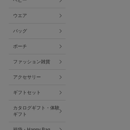
ベビー
ファブリック
ウエア
バッグ
グリーン
ポーチ
バス＆ビューティー
ファッション雑貨
バス＆ビューティー
アクセサリー
タオル
ギフトセット
ウエア＆バッグ
カタログギフト・体験
ウエア
ギフト
レイングッズ
福袋・Happy Bag