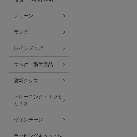
グリーン
アクセサリー
ランチ
ファッション雑貨
レイングッズ
ファッショングッズ
マスク・衛生用品
スマホケース・アクセサリー
防災グッズ
ポーチ
トレーニング・エクサ
サイズ
ステーショナリー
その他
ヴィンテージ
紅茶・フード
ラッピングキット・梱