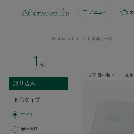
カ
メニュー
ギフト
Afternoon Tea
>
対象商品一覧
ギフト商品を探す
1
ソーシャルギフト
件
オフ率 低い順
在庫
カタログギフト
絞り込み
プチギフト
商品タイプ
プチギフト
すべて
Afternoon Tea TEAROOM
通常商品