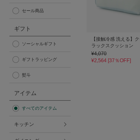
Afternoon Tea TEAROOM
セール商品
PICK UP ITEMS
ギフト
【接触冷感 洗える】
ハンディファン
ソーシャルギフト
ラックスクッション
¥4,070
ギフトラッピング
日傘
¥2,564 [37％OFF]
熨斗
保冷バッグ
アイテム
星空シリーズ
すべてのアイテム
無重力シリーズ
キッチン
バイヤーの「愛用品」