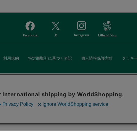
利用規約
特定商取引に基づく表記
個人情報保護方針
クッキ
Afternoon Tea(アフタヌーンティー)公式オンラインストアでは、
。ボタンから同意の可否を選択してください。選
・ダイニングなどの生活雑貨、紅茶・焼き菓子など、毎日新商品をご用意し
ます。クッキーを通じて収集する情報には「お客
クッキーに同意
ーポリシー
をご確認ください。
また、ギフトセットなどギフトにぴったりの豊富な商品がラインナップ。
る相手の住所を知らなくても、SNSやメールで気軽にギフトを贈ることがで
「ソーシャルギフト」サービスもご提供しています。