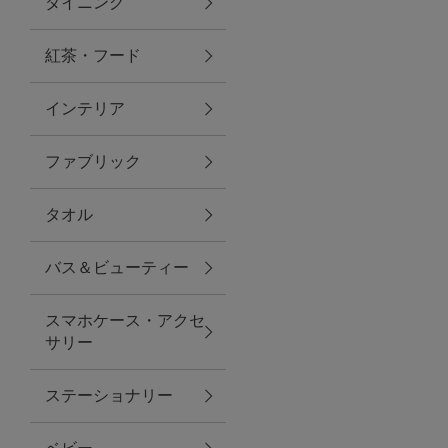
ダイニング
トラベルグッズ
紅茶・フード
インテリア
ランチ
ファブリック
バッグ
タオル
キッチン・ダイニング
バス＆ビューティー
ダイニング
スマホケース・アクセ
キッチン
サリー
インテリア
ステーショナリー
インテリア