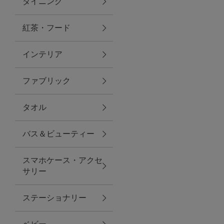
ダイニング
トラベルグッズ
紅茶・フード
インテリア
ランチ
ファブリック
バッグ
タオル
キッチン・ダイニング
バス＆ビューティー
ダイニング
スマホケース・アクセ
キッチン
サリー
インテリア
ステーショナリー
インテリア