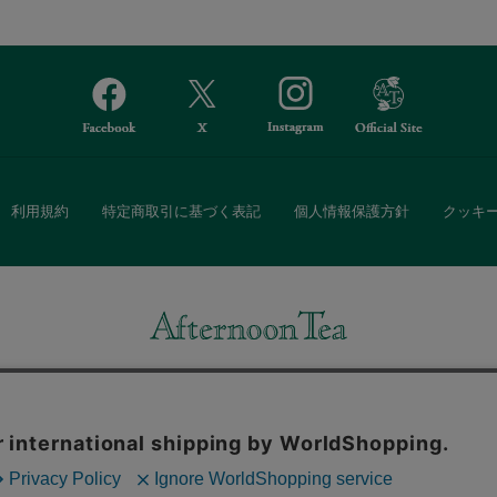
利用規約
特定商取引に基づく表記
個人情報保護方針
クッキ
Afternoon Tea(アフタヌーンティー)公式オンラインストアでは、
・ダイニングなどの生活雑貨、紅茶・焼き菓子など、毎日新商品をご用意し
また、ギフトセットなどギフトにぴったりの豊富な商品がラインナップ。
る相手の住所を知らなくても、SNSやメールで気軽にギフトを贈ることがで
「ソーシャルギフト」サービスもご提供しています。
。ボタンから同意の可否を選択してください。選