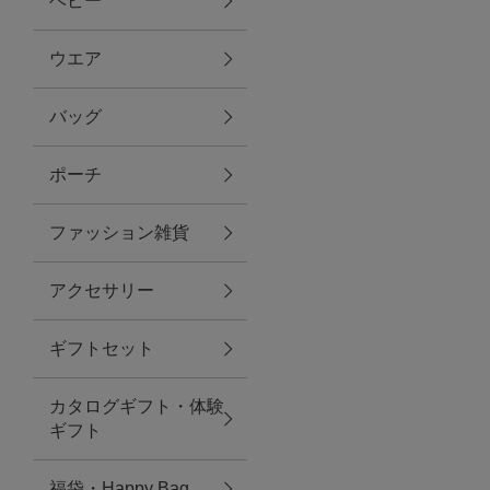
ベビー
ファブリック
ウエア
バッグ
グリーン
ポーチ
バス＆ビューティー
ファッション雑貨
バス＆ビューティー
アクセサリー
タオル
ギフトセット
ウエア＆バッグ
カタログギフト・体験
ウエア
ギフト
レイングッズ
福袋・Happy Bag