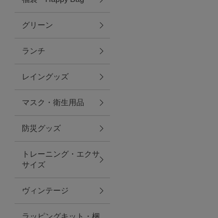
グリーン
アクセサリー
ランチ
ファッション雑貨
レイングッズ
ファッショングッズ
マスク・衛生用品
スマホケース・アクセサリー
防災グッズ
ポーチ
トレーニング・エクサ
サイズ
ステーショナリー
その他
ヴィンテージ
紅茶・フード
ラッピングキット・梱