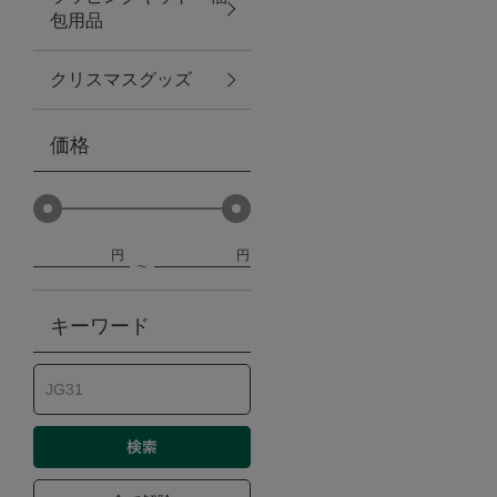
包用品
ベビー
クリスマスグッズ
WEB限定
価格
Outlet
円
円
防災グッズ・非常食
キーワード
トレーニング
ヴィンテージ