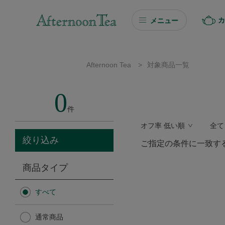
カ
メニュー
ギフト
Afternoon Tea
>
対象商品一覧
ギフト商品を探す
0
ソーシャルギフト
件
オフ率 低い順
全て
カタログギフト
絞り込み
ご指定の条件に一致す
プチギフト
商品タイプ
プチギフト
すべて
Afternoon Tea TEAROOM
通常商品