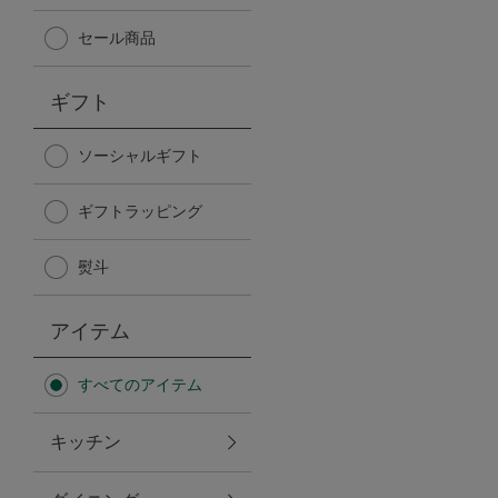
Afternoon Tea TEAROOM
セール商品
PICK UP ITEMS
ギフト
ハンディファン
ソーシャルギフト
ギフトラッピング
日傘
熨斗
保冷バッグ
アイテム
星空シリーズ
すべてのアイテム
無重力シリーズ
キッチン
バイヤーの「愛用品」