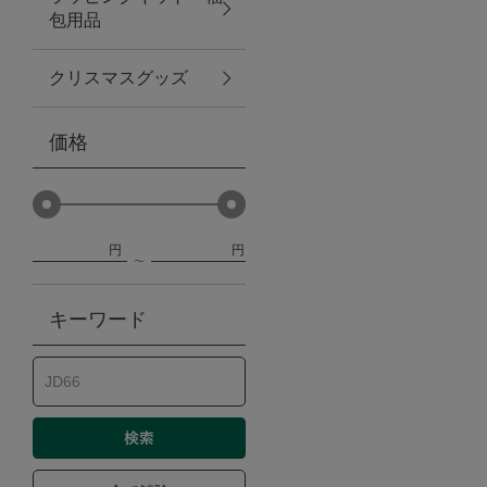
包用品
ベビー
クリスマスグッズ
WEB限定
価格
Outlet
円
円
防災グッズ・非常食
キーワード
トレーニング
ヴィンテージ