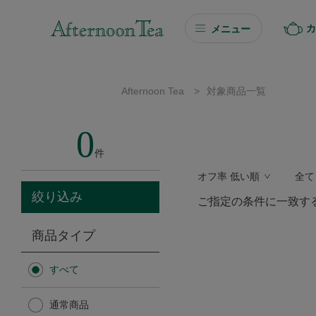
カ
メニュー
ギフト
Afternoon Tea
>
対象商品一覧
ギフト商品を探す
0
ソーシャルギフト
件
オフ率 低い順
全て
カタログギフト
絞り込み
ご指定の条件に一致す
プチギフト
商品タイプ
プチギフト
すべて
Afternoon Tea TEAROOM
通常商品