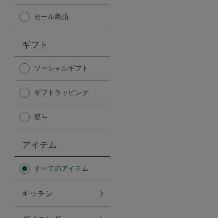
Afternoon Tea TEAROOM
セール商品
PICK UP ITEMS
ギフト
ハンディファン
ソーシャルギフト
ギフトラッピング
日傘
熨斗
保冷バッグ
アイテム
星空シリーズ
すべてのアイテム
無重力シリーズ
キッチン
バイヤーの「愛用品」