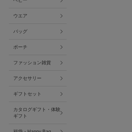
ベビー
ファブリック
ウエア
バッグ
グリーン
ポーチ
バス＆ビューティー
ファッション雑貨
バス＆ビューティー
アクセサリー
タオル
ギフトセット
ウエア＆バッグ
カタログギフト・体験
ウエア
ギフト
レイングッズ
福袋・Happy Bag