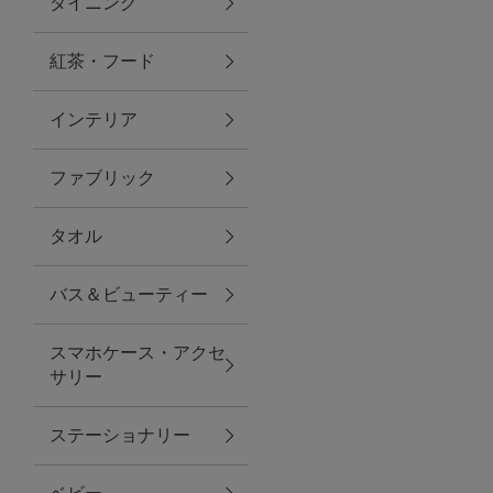
ダイニング
トラベルグッズ
紅茶・フード
インテリア
ランチ
ファブリック
バッグ
タオル
キッチン・ダイニング
バス＆ビューティー
ダイニング
スマホケース・アクセ
キッチン
サリー
インテリア
ステーショナリー
インテリア