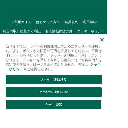
ご利用ガイド
はじめての方へ
会員規約
利用規約
特定商取引に基づく表記
個人情報保護方針
クッキーポリシー
採用情報
FAQ
お問い合わせ
当サイトでは、サイトの利便性向上のためにクッキーを使用い
たします。ボタンから同意の可否を選択してください。選択せ
ずにページを移動した場合、クッキーの使用に同意したことに
なります。クッキーを通じて収集する情報には「お客様個人を
特定できる情報」は一切含まれておりません。詳細は
クッキ
ーポリシー
をご確認ください。
クッキーに同意する
Afternoon Tea(アフタヌーンティー)公式オンラインストアで
は、
クッキーに同意しない
キッチン・ダイニングなどの生活雑貨、紅茶・焼き菓子など、
絞り込み
並び替え
毎日新商品をご用意しています。
Cookie 設定
また、ギフトセットなどギフトにぴったりの
豊富な商品がラインナップ。
贈る相手の住所を知らなくても、