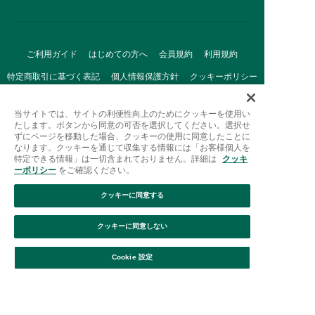
ご利用ガイド
はじめての方へ
会員規約
利用規約
特定商取引に基づく表記
個人情報保護方針
クッキーポリシー
採用情報
FAQ
お問い合わせ
当サイトでは、サイトの利便性向上のためにクッキーを使用い
たします。ボタンから同意の可否を選択してください。選択せ
ずにページを移動した場合、クッキーの使用に同意したことに
なります。クッキーを通じて収集する情報には「お客様個人を
特定できる情報」は一切含まれておりません。詳細は
クッキ
ーポリシー
をご確認ください。
クッキーに同意する
Afternoon Tea(アフタヌーンティー)公式オンラインストアで
は、
クッキーに同意しない
キッチン・ダイニングなどの生活雑貨、紅茶・焼き菓子など、
絞り込み
並び替え
毎日新商品をご用意しています。
Cookie 設定
また、ギフトセットなどギフトにぴったりの
豊富な商品がラインナップ。
贈る相手の住所を知らなくても、