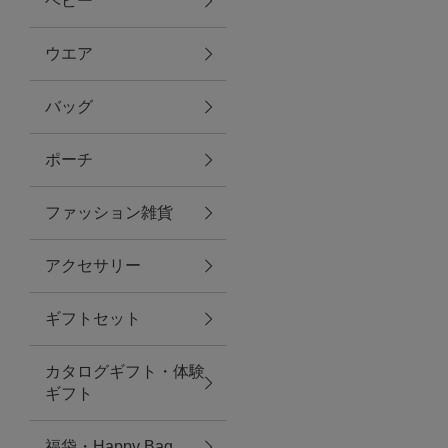
ベビー
ファブリック
ウエア
バッグ
グリーン
ポーチ
バス＆ビューティー
ファッション雑貨
バス＆ビューティー
アクセサリー
タオル
ギフトセット
ウエア＆バッグ
カタログギフト・体験
ウエア
ギフト
レイングッズ
福袋・Happy Bag