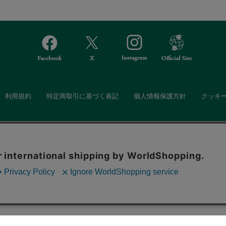
利用規約
特定商取引に基づく表記
個人情報保護方針
クッキ
Afternoon Tea(アフタヌーンティー)公式オンラインストアでは、
。ボタンから同意の可否を選択してください。選
・ダイニングなどの生活雑貨、紅茶・焼き菓子など、毎日新商品をご用意し
ます。クッキーを通じて収集する情報には「お客
クッキーに同意
ーポリシー
をご確認ください。
また、ギフトセットなどギフトにぴったりの豊富な商品がラインナップ。
る相手の住所を知らなくても、SNSやメールで気軽にギフトを贈ることがで
「ソーシャルギフト」サービスもご提供しています。