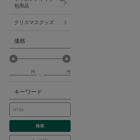
包用品
ベビー
クリスマスグッズ
WEB限定
価格
Outlet
円
円
防災グッズ・非常食
キーワード
トレーニング
ヴィンテージ