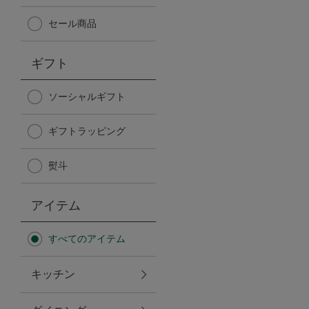
Afternoon Tea TEAROOM
セール商品
PICK UP ITEMS
ギフト
ハンディファン
ソーシャルギフト
ギフトラッピング
日傘
熨斗
保冷バッグ
アイテム
星空シリーズ
すべてのアイテム
無重力シリーズ
キッチン
バイヤーの「愛用品」