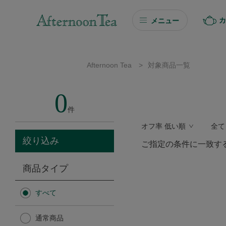
カ
メニュー
ギフト
Afternoon Tea
>
対象商品一覧
ギフト商品を探す
0
ソーシャルギフト
件
オフ率 低い順
全て
カタログギフト
絞り込み
ご指定の条件に一致す
プチギフト
商品タイプ
プチギフト
すべて
Afternoon Tea TEAROOM
通常商品