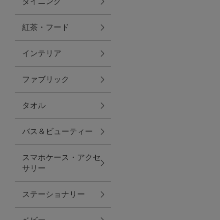
ダイニング
トラベルグッズ
紅茶・フード
インテリア
ランチ
ファブリック
バッグ
タオル
キッチン・ダイニング
バス＆ビューティー
ダイニング
スマホケース・アクセ
キッチン
サリー
インテリア
ステーショナリー
インテリア