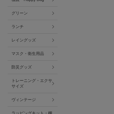
グリーン
アクセサリー
ランチ
ファッション雑貨
レイングッズ
ファッショングッズ
マスク・衛生用品
スマホケース・アクセサリー
防災グッズ
ポーチ
トレーニング・エクサ
サイズ
ステーショナリー
その他
ヴィンテージ
紅茶・フード
ラッピングキット・梱