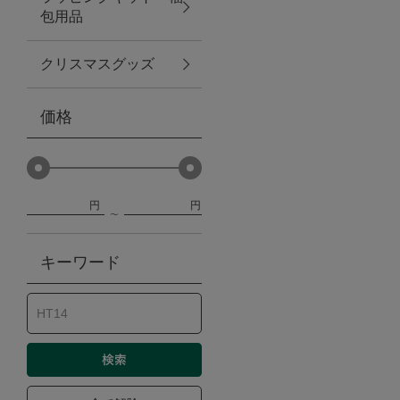
包用品
ベビー
クリスマスグッズ
WEB限定
価格
Outlet
円
円
防災グッズ・非常食
キーワード
トレーニング
ヴィンテージ