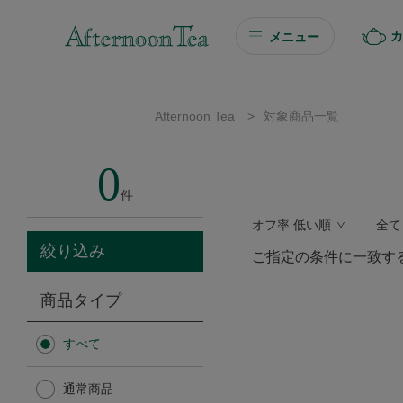
カ
メニュー
ギフト
Afternoon Tea
>
対象商品一覧
ギフト商品を探す
0
ソーシャルギフト
件
オフ率 低い順
全て
カタログギフト
絞り込み
ご指定の条件に一致す
プチギフト
商品タイプ
プチギフト
すべて
Afternoon Tea TEAROOM
通常商品