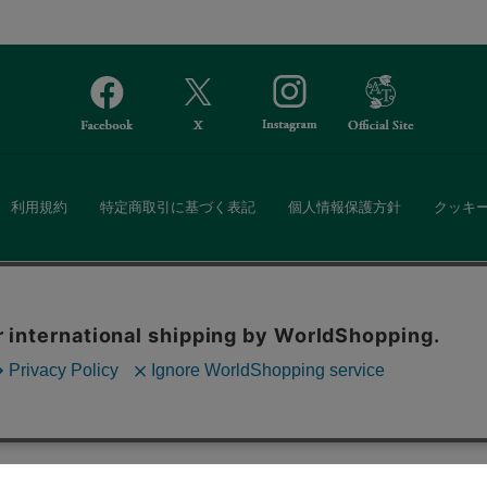
利用規約
特定商取引に基づく表記
個人情報保護方針
クッキ
Afternoon Tea(アフタヌーンティー)公式オンラインストアでは、
。ボタンから同意の可否を選択してください。選
・ダイニングなどの生活雑貨、紅茶・焼き菓子など、毎日新商品をご用意し
ます。クッキーを通じて収集する情報には「お客
クッキーに同意
ーポリシー
をご確認ください。
また、ギフトセットなどギフトにぴったりの豊富な商品がラインナップ。
る相手の住所を知らなくても、SNSやメールで気軽にギフトを贈ることがで
「ソーシャルギフト」サービスもご提供しています。