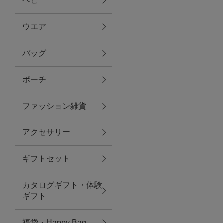
ベビー
ファブリック
ウエア
バッグ
グリーン
ポーチ
バス＆ビューティー
ファッション雑貨
バス＆ビューティー
アクセサリー
タオル
ギフトセット
ウエア＆バッグ
カタログギフト・体験
ウエア
ギフト
レイングッズ
福袋・Happy Bag