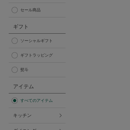
Afternoon Tea TEAROOM
セール商品
PICK UP ITEMS
ギフト
ハンディファン
ソーシャルギフト
ギフトラッピング
日傘
熨斗
保冷バッグ
アイテム
星空シリーズ
すべてのアイテム
無重力シリーズ
キッチン
バイヤーの「愛用品」