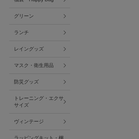
グリーン
アクセサリー
ランチ
ファッション雑貨
レイングッズ
ファッショングッズ
マスク・衛生用品
スマホケース・アクセサリー
防災グッズ
ポーチ
トレーニング・エクサ
サイズ
ステーショナリー
その他
ヴィンテージ
紅茶・フード
ラッピングキット・梱