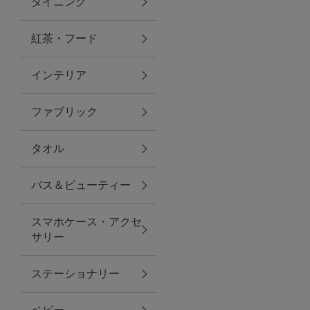
ダイニング
トラベルグッズ
紅茶・フード
インテリア
ランチ
ファブリック
バッグ
タオル
キッチン・ダイニング
バス＆ビューティー
ダイニング
スマホケース・アクセ
キッチン
サリー
インテリア
ステーショナリー
インテリア