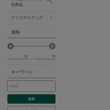
包用品
ベビー
クリスマスグッズ
WEB限定
価格
Outlet
円
円
防災グッズ・非常食
キーワード
トレーニング
ヴィンテージ