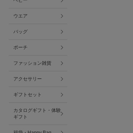
ベビー
ファブリック
ウエア
バッグ
グリーン
ポーチ
バス＆ビューティー
ファッション雑貨
バス＆ビューティー
アクセサリー
タオル
ギフトセット
ウエア＆バッグ
カタログギフト・体験
ウエア
ギフト
レイングッズ
福袋・Happy Bag