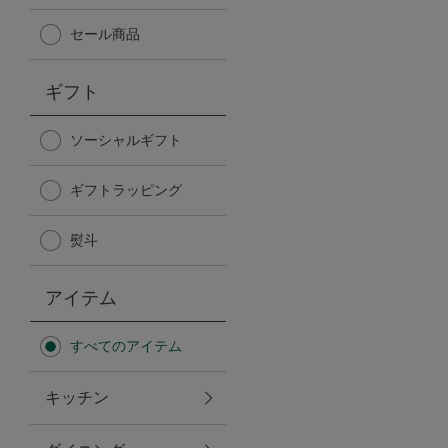
Afternoon Tea TEAROOM
セール商品
PICK UP ITEMS
ギフト
ハンディファン
ソーシャルギフト
ギフトラッピング
日傘
熨斗
保冷バッグ
アイテム
星空シリーズ
すべてのアイテム
無重力シリーズ
キッチン
バイヤーの「愛用品」