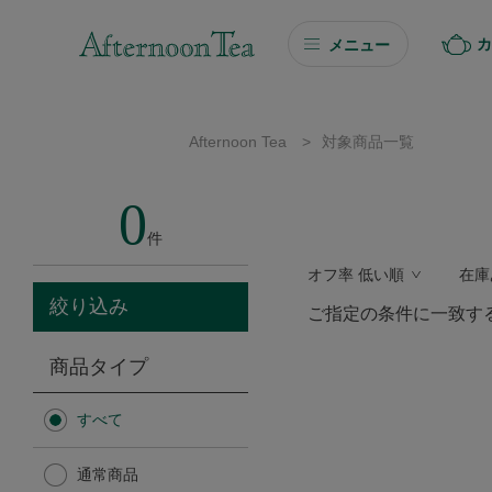
カ
メニュー
ギフト
Afternoon Tea
>
対象商品一覧
ギフト商品を探す
0
ソーシャルギフト
件
オフ率 低い順
在庫
カタログギフト
絞り込み
ご指定の条件に一致す
プチギフト
商品タイプ
プチギフト
すべて
Afternoon Tea TEAROOM
通常商品