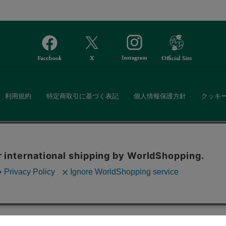
利用規約
特定商取引に基づく表記
個人情報保護方針
クッキ
Afternoon Tea(アフタヌーンティー)公式オンラインストアでは、
。ボタンから同意の可否を選択してください。選
・ダイニングなどの生活雑貨、紅茶・焼き菓子など、毎日新商品をご用意し
ます。クッキーを通じて収集する情報には「お客
クッキーに同意
ーポリシー
をご確認ください。
また、ギフトセットなどギフトにぴったりの豊富な商品がラインナップ。
る相手の住所を知らなくても、SNSやメールで気軽にギフトを贈ることがで
「ソーシャルギフト」サービスもご提供しています。