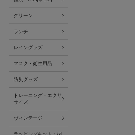
グリーン
アクセサリー
ランチ
ファッション雑貨
レイングッズ
ファッショングッズ
マスク・衛生用品
スマホケース・アクセサリー
防災グッズ
ポーチ
トレーニング・エクサ
サイズ
ステーショナリー
その他
ヴィンテージ
紅茶・フード
ラッピングキット・梱