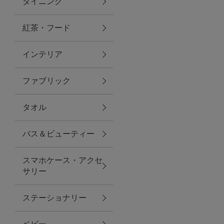
ダイニング
トラベルグッズ
紅茶・フード
インテリア
ランチ
ファブリック
バッグ
タオル
キッチン・ダイニング
バス＆ビューティー
ダイニング
スマホケース・アクセ
キッチン
サリー
インテリア
ステーショナリー
インテリア