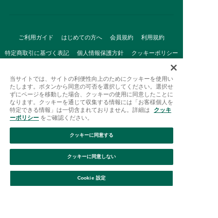
ご利用ガイド
はじめての方へ
会員規約
利用規約
特定商取引に基づく表記
個人情報保護方針
クッキーポリシー
採用情報
FAQ
お問い合わせ
当サイトでは、サイトの利便性向上のためにクッキーを使用い
たします。ボタンから同意の可否を選択してください。選択せ
ずにページを移動した場合、クッキーの使用に同意したことに
なります。クッキーを通じて収集する情報には「お客様個人を
特定できる情報」は一切含まれておりません。詳細は
クッキ
ーポリシー
をご確認ください。
クッキーに同意する
Afternoon Tea(アフタヌーンティー)公式オンラインストアで
は、
クッキーに同意しない
キッチン・ダイニングなどの生活雑貨、紅茶・焼き菓子など、
絞り込み
並び替え
毎日新商品をご用意しています。
Cookie 設定
また、ギフトセットなどギフトにぴったりの
豊富な商品がラインナップ。
贈る相手の住所を知らなくても、