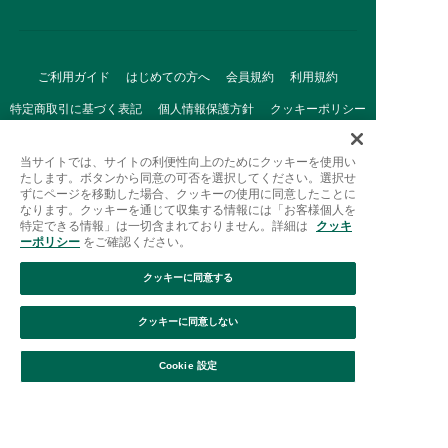
ご利用ガイド
はじめての方へ
会員規約
利用規約
特定商取引に基づく表記
個人情報保護方針
クッキーポリシー
採用情報
FAQ
お問い合わせ
当サイトでは、サイトの利便性向上のためにクッキーを使用い
たします。ボタンから同意の可否を選択してください。選択せ
ずにページを移動した場合、クッキーの使用に同意したことに
なります。クッキーを通じて収集する情報には「お客様個人を
特定できる情報」は一切含まれておりません。詳細は
クッキ
ーポリシー
をご確認ください。
クッキーに同意する
Afternoon Tea(アフタヌーンティー)公式オンラインストアで
は、
クッキーに同意しない
キッチン・ダイニングなどの生活雑貨、紅茶・焼き菓子など、
絞り込み
並び替え
毎日新商品をご用意しています。
Cookie 設定
また、ギフトセットなどギフトにぴったりの
豊富な商品がラインナップ。
贈る相手の住所を知らなくても、