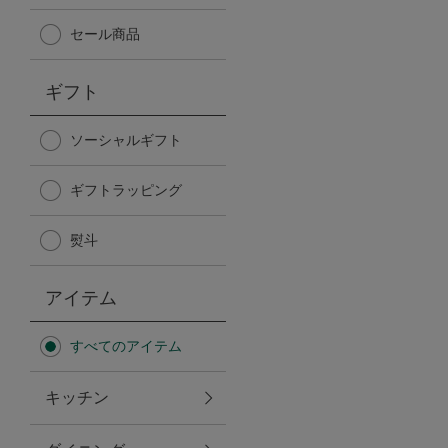
Afternoon Tea TEAROOM
セール商品
PICK UP ITEMS
ギフト
ハンディファン
ソーシャルギフト
ギフトラッピング
日傘
熨斗
保冷バッグ
アイテム
星空シリーズ
すべてのアイテム
無重力シリーズ
キッチン
バイヤーの「愛用品」