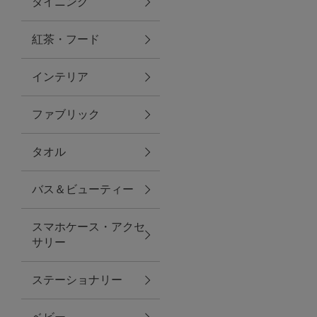
ダイニング
トラベルグッズ
紅茶・フード
インテリア
ランチ
ファブリック
バッグ
タオル
キッチン・ダイニング
バス＆ビューティー
ダイニング
スマホケース・アクセ
キッチン
サリー
インテリア
ステーショナリー
インテリア