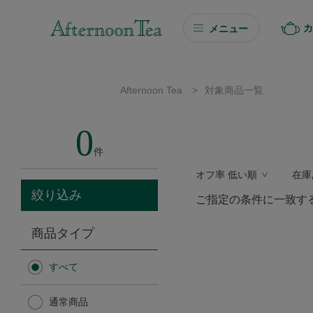
カ
メニュー
ギフト
Afternoon Tea
>
対象商品一覧
ギフト商品を探す
0
ソーシャルギフト
件
オフ率 低い順
在庫
カタログギフト
絞り込み
ご指定の条件に一致す
プチギフト
商品タイプ
プチギフト
すべて
Afternoon Tea TEAROOM
通常商品