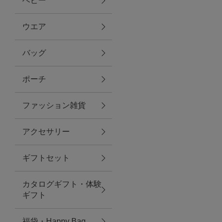
ベビー
ファブリック
ウエア
バッグ
グリーン
ポーチ
バス＆ビューティー
ファッション雑貨
バス＆ビューティー
アクセサリー
タオル
ギフトセット
ウエア＆バッグ
カタログギフト・体験
ウエア
ギフト
レイングッズ
福袋・Happy Bag