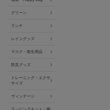
グリーン
アクセサリー
ランチ
ファッション雑貨
レイングッズ
ファッショングッズ
マスク・衛生用品
スマホケース・アクセサリー
防災グッズ
ポーチ
トレーニング・エクサ
サイズ
ステーショナリー
その他
ヴィンテージ
紅茶・フード
ラッピングキット・梱