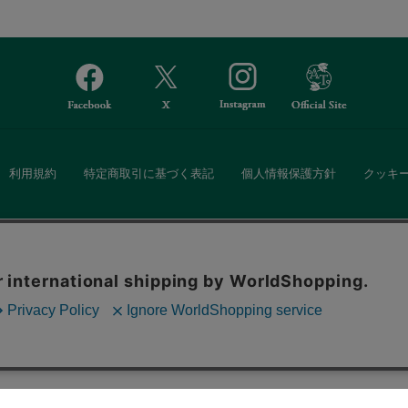
利用規約
特定商取引に基づく表記
個人情報保護方針
クッキ
Afternoon Tea(アフタヌーンティー)公式オンラインストアでは、
。ボタンから同意の可否を選択してください。選
・ダイニングなどの生活雑貨、紅茶・焼き菓子など、毎日新商品をご用意し
ます。クッキーを通じて収集する情報には「お客
クッキーに同意
ーポリシー
をご確認ください。
また、ギフトセットなどギフトにぴったりの豊富な商品がラインナップ。
る相手の住所を知らなくても、SNSやメールで気軽にギフトを贈ることがで
「ソーシャルギフト」サービスもご提供しています。