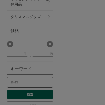
包用品
ベビー
クリスマスグッズ
WEB限定
価格
Outlet
円
円
防災グッズ・非常食
キーワード
トレーニング
ヴィンテージ