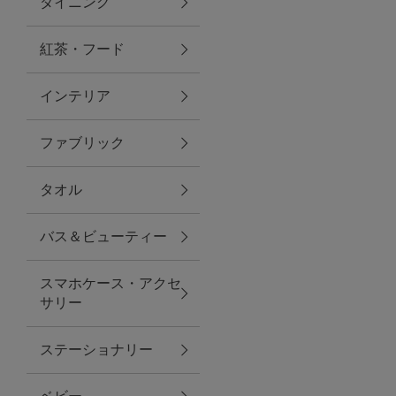
ダイニング
トラベルグッズ
紅茶・フード
インテリア
ランチ
ファブリック
バッグ
タオル
キッチン・ダイニング
バス＆ビューティー
ダイニング
スマホケース・アクセ
キッチン
サリー
インテリア
ステーショナリー
インテリア