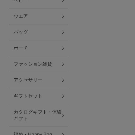
ベビー
ファブリック
ウエア
バッグ
グリーン
ポーチ
バス＆ビューティー
ファッション雑貨
バス＆ビューティー
アクセサリー
タオル
ギフトセット
ウエア＆バッグ
カタログギフト・体験
ウエア
ギフト
レイングッズ
福袋・Happy Bag