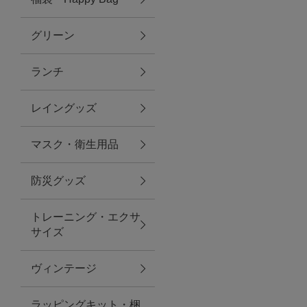
グリーン
アクセサリー
ランチ
ファッション雑貨
レイングッズ
ファッショングッズ
マスク・衛生用品
スマホケース・アクセサリー
防災グッズ
ポーチ
トレーニング・エクサ
サイズ
ステーショナリー
その他
ヴィンテージ
紅茶・フード
ラッピングキット・梱