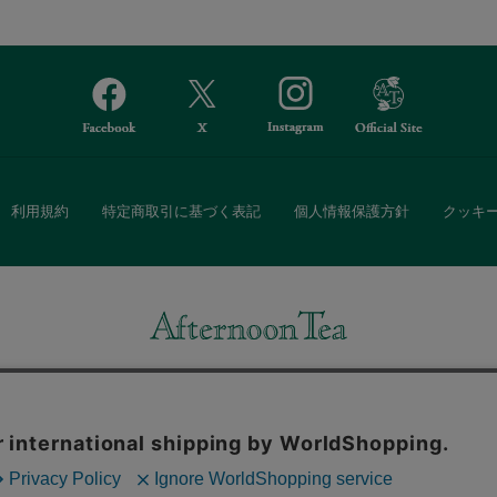
利用規約
特定商取引に基づく表記
個人情報保護方針
クッキ
Afternoon Tea(アフタヌーンティー)公式オンラインストアでは、
・ダイニングなどの生活雑貨、紅茶・焼き菓子など、毎日新商品をご用意し
また、ギフトセットなどギフトにぴったりの豊富な商品がラインナップ。
る相手の住所を知らなくても、SNSやメールで気軽にギフトを贈ることがで
「ソーシャルギフト」サービスもご提供しています。
。ボタンから同意の可否を選択してください。選