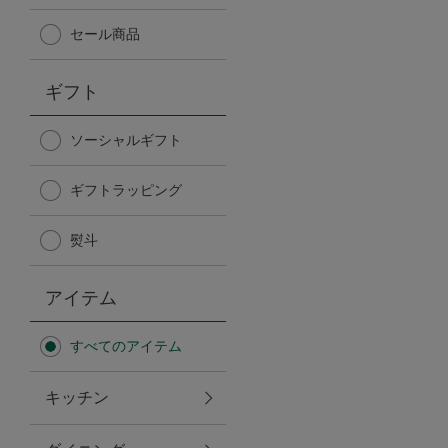
Afternoon Tea TEAROOM
セール商品
PICK UP ITEMS
ギフト
ハンディファン
ソーシャルギフト
ギフトラッピング
日傘
熨斗
保冷バッグ
アイテム
星空シリーズ
すべてのアイテム
無重力シリーズ
キッチン
バイヤーの「愛用品」