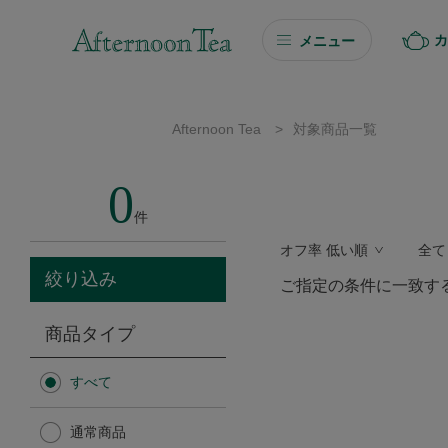
カ
メニュー
ギフト
Afternoon Tea
>
対象商品一覧
ギフト商品を探す
0
ソーシャルギフト
件
オフ率 低い順
全て
カタログギフト
絞り込み
ご指定の条件に一致す
プチギフト
商品タイプ
プチギフト
すべて
Afternoon Tea TEAROOM
通常商品