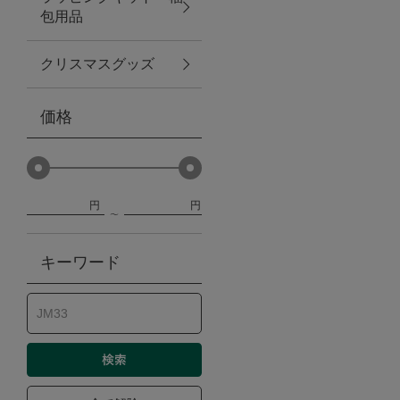
包用品
ベビー
クリスマスグッズ
WEB限定
価格
Outlet
円
円
防災グッズ・非常食
キーワード
トレーニング
ヴィンテージ