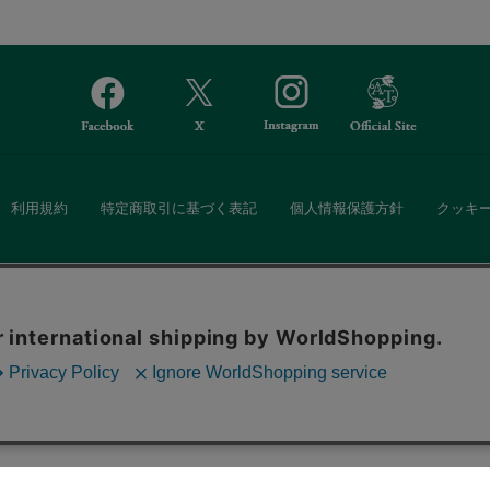
利用規約
特定商取引に基づく表記
個人情報保護方針
クッキ
Afternoon Tea(アフタヌーンティー)公式オンラインストアでは、
。ボタンから同意の可否を選択してください。選
・ダイニングなどの生活雑貨、紅茶・焼き菓子など、毎日新商品をご用意し
ます。クッキーを通じて収集する情報には「お客
クッキーに同意
ーポリシー
をご確認ください。
また、ギフトセットなどギフトにぴったりの豊富な商品がラインナップ。
る相手の住所を知らなくても、SNSやメールで気軽にギフトを贈ることがで
「ソーシャルギフト」サービスもご提供しています。