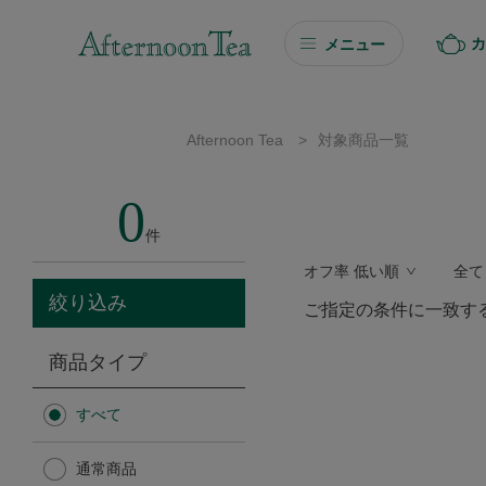
カ
メニュー
ギフト
Afternoon Tea
>
対象商品一覧
ギフト商品を探す
0
ソーシャルギフト
件
オフ率 低い順
全て
カタログギフト
絞り込み
ご指定の条件に一致す
プチギフト
商品タイプ
プチギフト
すべて
Afternoon Tea TEAROOM
通常商品