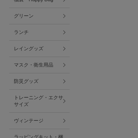
グリーン
アクセサリー
ランチ
ファッション雑貨
レイングッズ
ファッショングッズ
マスク・衛生用品
スマホケース・アクセサリー
防災グッズ
ポーチ
トレーニング・エクサ
サイズ
ステーショナリー
その他
ヴィンテージ
紅茶・フード
ラッピングキット・梱