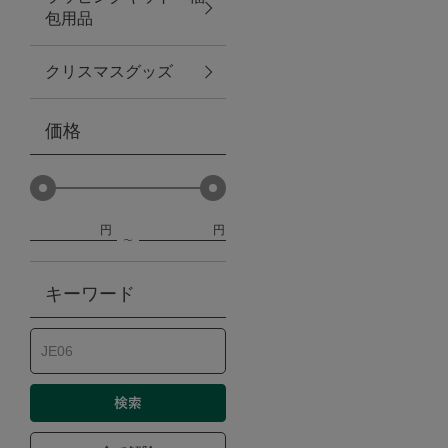
包用品
ベビー
クリスマスグッズ
WEB限定
価格
Outlet
円
円
防災グッズ・非常食
キーワード
トレーニング
ヴィンテージ