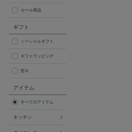
Afternoon Tea TEAROOM
セール商品
PICK UP ITEMS
ギフト
ハンディファン
ソーシャルギフト
ギフトラッピング
日傘
熨斗
保冷バッグ
アイテム
星空シリーズ
すべてのアイテム
無重力シリーズ
キッチン
バイヤーの「愛用品」