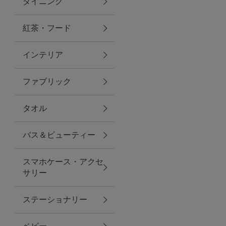
ダイニング
トラベルグッズ
紅茶・フード
インテリア
ランチ
ファブリック
バッグ
タオル
キッチン・ダイニング
バス＆ビューティー
ダイニング
スマホケース・アクセ
キッチン
サリー
インテリア
ステーショナリー
インテリア