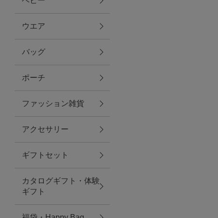
ベビー
ファブリック
ウエア
バッグ
グリーン
ポーチ
バス＆ビューティー
ファッション雑貨
バス＆ビューティー
アクセサリー
タオル
ギフトセット
ウエア＆バッグ
カタログギフト・体験
ウエア
ギフト
レイングッズ
福袋・Happy Bag