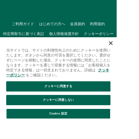
ご利用ガイド
はじめての方へ
会員規約
利用規約
特定商取引に基づく表記
個人情報保護方針
クッキーポリシー
採用情報
FAQ
お問い合わせ
当サイトでは、サイトの利便性向上のためにクッキーを使用い
たします。ボタンから同意の可否を選択してください。選択せ
ずにページを移動した場合、クッキーの使用に同意したことに
なります。クッキーを通じて収集する情報には「お客様個人を
特定できる情報」は一切含まれておりません。詳細は
クッキ
ーポリシー
をご確認ください。
クッキーに同意する
Afternoon Tea(アフタヌーンティー)公式オンラインストアで
は、
クッキーに同意しない
キッチン・ダイニングなどの生活雑貨、紅茶・焼き菓子など、
絞り込み
並び替え
毎日新商品をご用意しています。
Cookie 設定
また、ギフトセットなどギフトにぴったりの
豊富な商品がラインナップ。
贈る相手の住所を知らなくても、