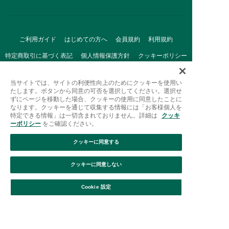
ご利用ガイド
はじめての方へ
会員規約
利用規約
特定商取引に基づく表記
個人情報保護方針
クッキーポリシー
採用情報
FAQ
お問い合わせ
当サイトでは、サイトの利便性向上のためにクッキーを使用い
たします。ボタンから同意の可否を選択してください。選択せ
ずにページを移動した場合、クッキーの使用に同意したことに
なります。クッキーを通じて収集する情報には「お客様個人を
特定できる情報」は一切含まれておりません。詳細は
クッキ
ーポリシー
をご確認ください。
クッキーに同意する
Afternoon Tea(アフタヌーンティー)公式オンラインストアで
は、
クッキーに同意しない
キッチン・ダイニングなどの生活雑貨、紅茶・焼き菓子など、
絞り込み
並び替え
毎日新商品をご用意しています。
Cookie 設定
また、ギフトセットなどギフトにぴったりの
豊富な商品がラインナップ。
贈る相手の住所を知らなくても、