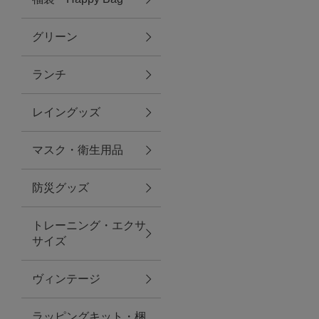
グリーン
アクセサリー
ランチ
ファッション雑貨
レイングッズ
ファッショングッズ
マスク・衛生用品
スマホケース・アクセサリー
防災グッズ
ポーチ
トレーニング・エクサ
サイズ
ステーショナリー
その他
ヴィンテージ
紅茶・フード
ラッピングキット・梱