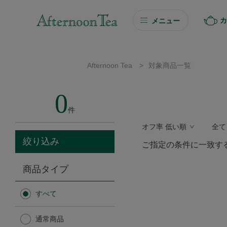
カ
メニュー
ギフト
Afternoon Tea
>
対象商品一覧
ギフト商品を探す
0
ソーシャルギフト
件
オフ率 低い順
全て
カタログギフト
絞り込み
ご指定の条件に一致す
プチギフト
商品タイプ
プチギフト
すべて
Afternoon Tea TEAROOM
通常商品