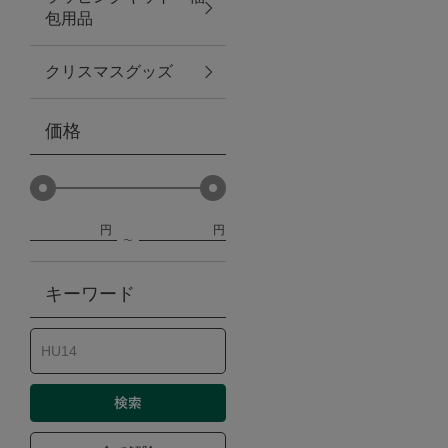
包用品
ベビー
クリスマスグッズ
WEB限定
価格
Outlet
円
円
防災グッズ・非常食
キーワード
トレーニング
ヴィンテージ