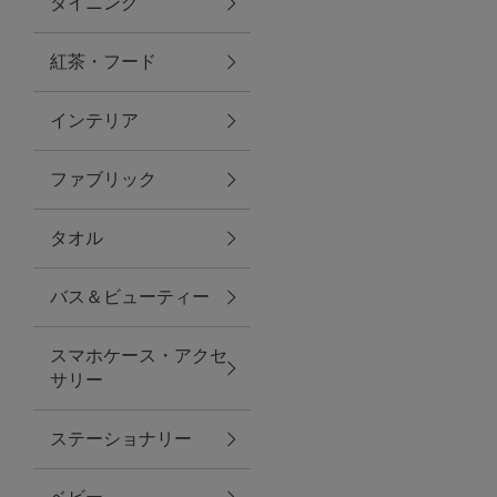
ダイニング
トラベルグッズ
紅茶・フード
インテリア
ランチ
ファブリック
バッグ
タオル
キッチン・ダイニング
バス＆ビューティー
ダイニング
スマホケース・アクセ
キッチン
サリー
インテリア
ステーショナリー
インテリア