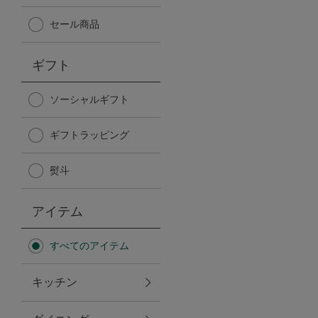
Afternoon Tea TEAROOM
セール商品
PICK UP ITEMS
ギフト
ハンディファン
ソーシャルギフト
ギフトラッピング
日傘
熨斗
保冷バッグ
アイテム
星空シリーズ
すべてのアイテム
無重力シリーズ
キッチン
バイヤーの「愛用品」