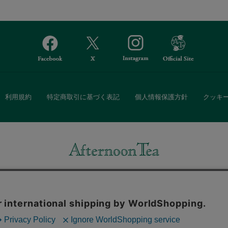
利用規約
特定商取引に基づく表記
個人情報保護方針
クッキ
Afternoon Tea(アフタヌーンティー)公式オンラインストアでは、
・ダイニングなどの生活雑貨、紅茶・焼き菓子など、毎日新商品をご用意し
また、ギフトセットなどギフトにぴったりの豊富な商品がラインナップ。
る相手の住所を知らなくても、SNSやメールで気軽にギフトを贈ることがで
「ソーシャルギフト」サービスもご提供しています。
。ボタンから同意の可否を選択してください。選