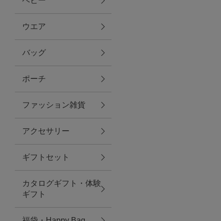
ベビー
ファブリック
ウエア
バッグ
グリーン
ポーチ
バス＆ビューティー
ファッション雑貨
バス＆ビューティー
アクセサリー
タオル
ギフトセット
ウエア＆バッグ
カタログギフト・体験
ウエア
ギフト
レイングッズ
福袋・Happy Bag