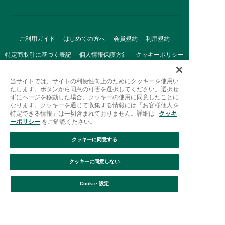
ご利用ガイド
はじめての方へ
会員規約
利用規約
特定商取引に基づく表記
個人情報保護方針
クッキーポリシー
採用情報
FAQ
お問い合わせ
当サイトでは、サイトの利便性向上のためにクッキーを使用い
たします。ボタンから同意の可否を選択してください。選択せ
ずにページを移動した場合、クッキーの使用に同意したことに
なります。クッキーを通じて収集する情報には「お客様個人を
特定できる情報」は一切含まれておりません。詳細は
クッキ
ーポリシー
をご確認ください。
クッキーに同意する
Afternoon Tea(アフタヌーンティー)公式オンラインストアで
は、
クッキーに同意しない
キッチン・ダイニングなどの生活雑貨、紅茶・焼き菓子など、
絞り込み
並び替え
毎日新商品をご用意しています。
Cookie 設定
また、ギフトセットなどギフトにぴったりの
豊富な商品がラインナップ。
贈る相手の住所を知らなくても、