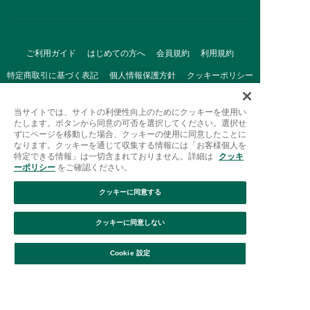
ご利用ガイド
はじめての方へ
会員規約
利用規約
特定商取引に基づく表記
個人情報保護方針
クッキーポリシー
採用情報
FAQ
お問い合わせ
当サイトでは、サイトの利便性向上のためにクッキーを使用い
たします。ボタンから同意の可否を選択してください。選択せ
ずにページを移動した場合、クッキーの使用に同意したことに
なります。クッキーを通じて収集する情報には「お客様個人を
特定できる情報」は一切含まれておりません。詳細は
クッキ
ーポリシー
をご確認ください。
クッキーに同意する
Afternoon Tea(アフタヌーンティー)公式オンラインストアで
は、
クッキーに同意しない
キッチン・ダイニングなどの生活雑貨、紅茶・焼き菓子など、
絞り込み
並び替え
毎日新商品をご用意しています。
Cookie 設定
また、ギフトセットなどギフトにぴったりの
豊富な商品がラインナップ。
贈る相手の住所を知らなくても、