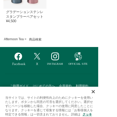
グラデーションステンレ
スタンブラーペアセット
¥4,500
Afternoon Tea >
商品検索
ご利用ガイド
はじめての方へ
会員規約
利用規約
特定商取引に基づく表記
個人情報保護方針
クッキーポリシー
当サイトでは、サイトの利便性向上のためにクッキーを使用い
たします。ボタンから同意の可否を選択してください。選択せ
採用情報
FAQ
お問い合わせ
ずにページを移動した場合、クッキーの使用に同意したことに
なります。クッキーを通じて収集する情報には「お客様個人を
特定できる情報」は一切含まれておりません。詳細は
クッキ