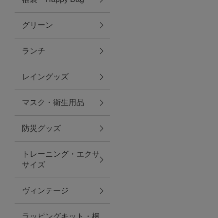
グリーン
アクセサリー
ランチ
ファッション雑貨
レイングッズ
ファッショングッズ
マスク・衛生用品
スマホケース・アクセサリー
防災グッズ
ポーチ
トレーニング・エクサ
サイズ
ステーショナリー
その他
ヴィンテージ
紅茶・フード
ラッピングキット・梱