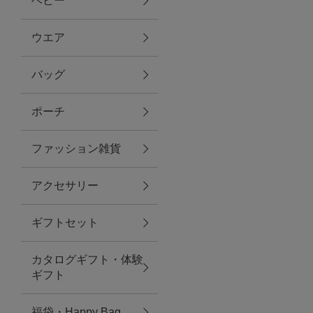
ベビー
ファブリック
ウエア
バッグ
グリーン
ポーチ
バス＆ビューティー
ファッション雑貨
バス＆ビューティー
アクセサリー
タオル
ギフトセット
ウエア＆バッグ
カタログギフト・体験
ウエア
ギフト
レイングッズ
福袋・Happy Bag