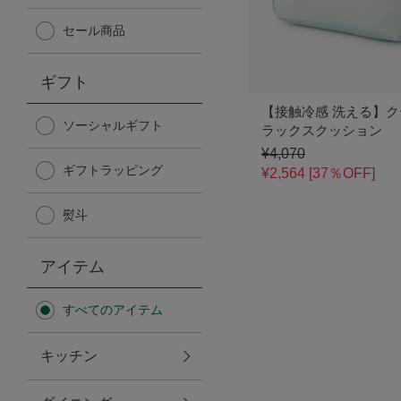
Afternoon Tea TEAROOM
セール商品
PICK UP ITEMS
ギフト
【接触冷感 洗える】
ハンディファン
ソーシャルギフト
ラックスクッション
¥4,070
ギフトラッピング
日傘
¥2,564 [37％OFF]
熨斗
保冷バッグ
アイテム
星空シリーズ
すべてのアイテム
無重力シリーズ
キッチン
バイヤーの「愛用品」