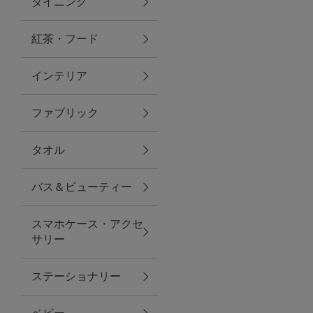
ダイニング
トラベルグッズ
紅茶・フード
インテリア
ランチ
ファブリック
バッグ
タオル
キッチン・ダイニング
バス＆ビューティー
ダイニング
スマホケース・アクセ
キッチン
サリー
インテリア
ステーショナリー
インテリア