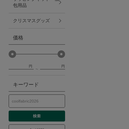
包用品
ベビー
クリスマスグッズ
WEB限定
価格
Outlet
円
円
防災グッズ・非常食
キーワード
トレーニング
ヴィンテージ