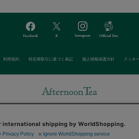
利用規約
特定商取引に基づく表記
個人情報保護方針
クッキ
Afternoon Tea(アフタヌーンティー)公式オンラインストアでは、
・ダイニングなどの生活雑貨、紅茶・焼き菓子など、毎日新商品をご用意し
また、ギフトセットなどギフトにぴったりの豊富な商品がラインナップ。
る相手の住所を知らなくても、SNSやメールで気軽にギフトを贈ることがで
「ソーシャルギフト」サービスもご提供しています。
。ボタンから同意の可否を選択してください。選