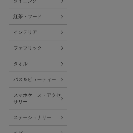
ダイニング
トラベルグッズ
紅茶・フード
インテリア
ランチ
ファブリック
バッグ
タオル
キッチン・ダイニング
バス＆ビューティー
ダイニング
スマホケース・アクセ
キッチン
サリー
インテリア
ステーショナリー
インテリア