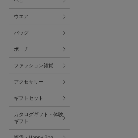
ベビー
ファブリック
ウエア
バッグ
グリーン
ポーチ
バス＆ビューティー
ファッション雑貨
バス＆ビューティー
アクセサリー
タオル
ギフトセット
ウエア＆バッグ
カタログギフト・体験
ウエア
ギフト
レイングッズ
福袋・Happy Bag