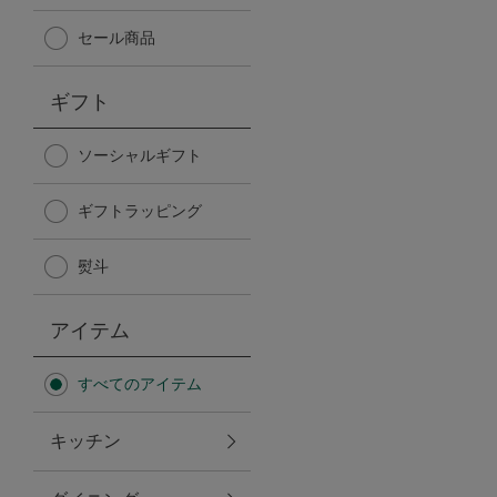
Afternoon Tea TEAROOM
セール商品
PICK UP ITEMS
ギフト
ハンディファン
ソーシャルギフト
ギフトラッピング
日傘
熨斗
保冷バッグ
アイテム
星空シリーズ
すべてのアイテム
無重力シリーズ
キッチン
バイヤーの「愛用品」