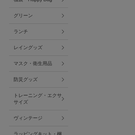
グリーン
アクセサリー
ランチ
ファッション雑貨
レイングッズ
ファッショングッズ
マスク・衛生用品
スマホケース・アクセサリー
防災グッズ
ポーチ
トレーニング・エクサ
サイズ
ステーショナリー
その他
ヴィンテージ
紅茶・フード
ラッピングキット・梱