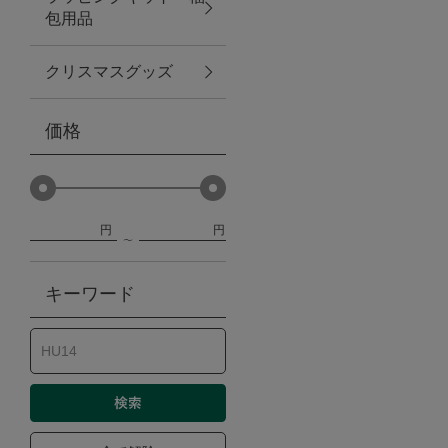
包用品
ベビー
クリスマスグッズ
WEB限定
価格
Outlet
円
円
防災グッズ・非常食
キーワード
トレーニング
ヴィンテージ