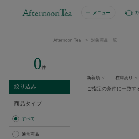
カ
メニュー
ギフト
Afternoon Tea
>
対象商品一覧
ギフト商品を探す
0
ソーシャルギフト
件
新着順
在庫あり
カタログギフト
絞り込み
ご指定の条件に一致す
プチギフト
商品タイプ
プチギフト
すべて
Afternoon Tea TEAROOM
通常商品