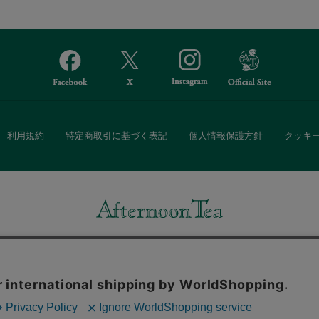
利用規約
特定商取引に基づく表記
個人情報保護方針
クッキ
Afternoon Tea(アフタヌーンティー)公式オンラインストアでは、
・ダイニングなどの生活雑貨、紅茶・焼き菓子など、毎日新商品をご用意し
また、ギフトセットなどギフトにぴったりの豊富な商品がラインナップ。
る相手の住所を知らなくても、SNSやメールで気軽にギフトを贈ることがで
「ソーシャルギフト」サービスもご提供しています。
。ボタンから同意の可否を選択してください。選