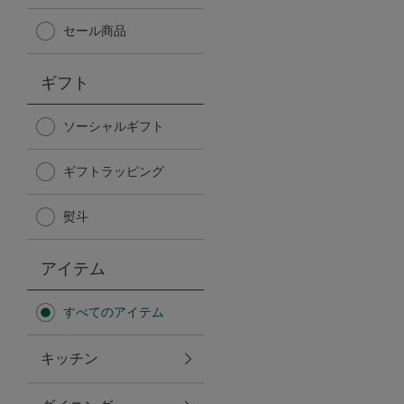
Afternoon Tea TEAROOM
セール商品
PICK UP ITEMS
ギフト
ハンディファン
ソーシャルギフト
ギフトラッピング
日傘
熨斗
保冷バッグ
アイテム
星空シリーズ
すべてのアイテム
無重力シリーズ
キッチン
バイヤーの「愛用品」