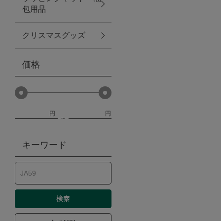
包用品
ベビー
クリスマスグッズ
WEB限定
価格
Outlet
円
円
防災グッズ・非常食
キーワード
トレーニング
ヴィンテージ