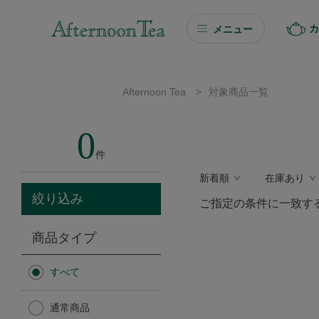
カ
メニュー
ギフト
Afternoon Tea
>
対象商品一覧
ギフト商品を探す
0
ソーシャルギフト
件
新着順
在庫あり
カタログギフト
絞り込み
ご指定の条件に一致す
プチギフト
商品タイプ
プチギフト
すべて
Afternoon Tea TEAROOM
通常商品