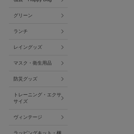
グリーン
アクセサリー
ランチ
ファッション雑貨
レイングッズ
ファッショングッズ
マスク・衛生用品
スマホケース・アクセサリー
防災グッズ
ポーチ
トレーニング・エクサ
サイズ
ステーショナリー
その他
ヴィンテージ
紅茶・フード
ラッピングキット・梱