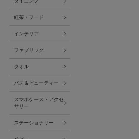
ダイニング
トラベルグッズ
紅茶・フード
インテリア
ランチ
ファブリック
バッグ
タオル
キッチン・ダイニング
バス＆ビューティー
ダイニング
スマホケース・アクセ
キッチン
サリー
インテリア
ステーショナリー
インテリア