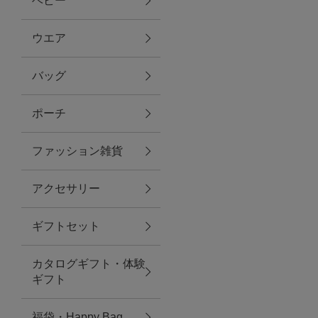
ベビー
ファブリック
ウエア
バッグ
グリーン
ポーチ
バス＆ビューティー
ファッション雑貨
バス＆ビューティー
アクセサリー
タオル
ギフトセット
ウエア＆バッグ
カタログギフト・体験
ウエア
ギフト
レイングッズ
福袋・Happy Bag