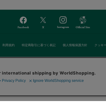
利用規約
特定商取引に基づく表記
個人情報保護方針
クッキ
Afternoon Tea(アフタヌーンティー)公式オンラインストアでは、
。ボタンから同意の可否を選択してください。選
・ダイニングなどの生活雑貨、紅茶・焼き菓子など、毎日新商品をご用意し
ます。クッキーを通じて収集する情報には「お客
クッキーに同意
ーポリシー
をご確認ください。
また、ギフトセットなどギフトにぴったりの豊富な商品がラインナップ。
る相手の住所を知らなくても、SNSやメールで気軽にギフトを贈ることがで
「ソーシャルギフト」サービスもご提供しています。