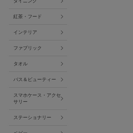
ダイニング
トラベルグッズ
紅茶・フード
インテリア
ランチ
ファブリック
バッグ
タオル
キッチン・ダイニング
バス＆ビューティー
ダイニング
スマホケース・アクセ
キッチン
サリー
インテリア
ステーショナリー
インテリア