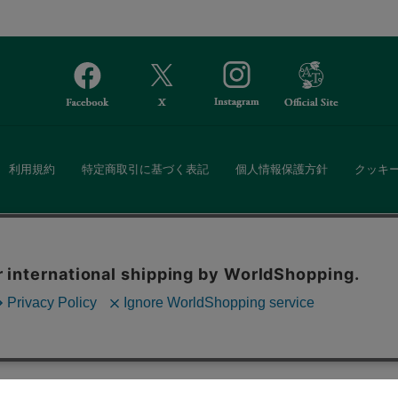
利用規約
特定商取引に基づく表記
個人情報保護方針
クッキ
Afternoon Tea(アフタヌーンティー)公式オンラインストアでは、
。ボタンから同意の可否を選択してください。選
・ダイニングなどの生活雑貨、紅茶・焼き菓子など、毎日新商品をご用意し
ます。クッキーを通じて収集する情報には「お客
クッキーに同意
ーポリシー
をご確認ください。
また、ギフトセットなどギフトにぴったりの豊富な商品がラインナップ。
る相手の住所を知らなくても、SNSやメールで気軽にギフトを贈ることがで
「ソーシャルギフト」サービスもご提供しています。