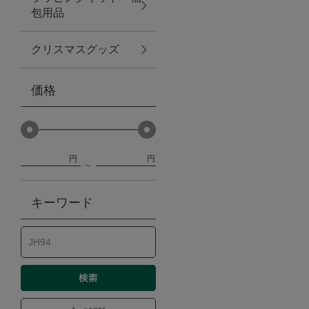
包用品
ベビー
クリスマスグッズ
WEB限定
価格
Outlet
円
円
防災グッズ・非常食
キーワード
トレーニング
ヴィンテージ