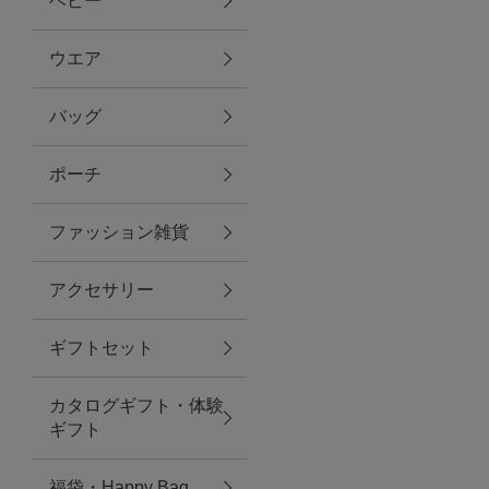
ベビー
ファブリック
ウエア
バッグ
グリーン
ポーチ
バス＆ビューティー
ファッション雑貨
バス＆ビューティー
アクセサリー
タオル
ギフトセット
ウエア＆バッグ
カタログギフト・体験
ウエア
ギフト
レイングッズ
福袋・Happy Bag