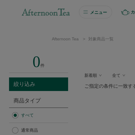
カ
メニュー
ギフト
Afternoon Tea
>
対象商品一覧
ギフト商品を探す
0
ソーシャルギフト
件
新着順
全て
カタログギフト
絞り込み
ご指定の条件に一致す
プチギフト
商品タイプ
プチギフト
すべて
Afternoon Tea TEAROOM
通常商品