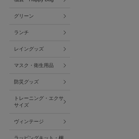
グリーン
アクセサリー
ランチ
ファッション雑貨
レイングッズ
ファッショングッズ
マスク・衛生用品
スマホケース・アクセサリー
防災グッズ
ポーチ
トレーニング・エクサ
サイズ
ステーショナリー
その他
ヴィンテージ
紅茶・フード
ラッピングキット・梱