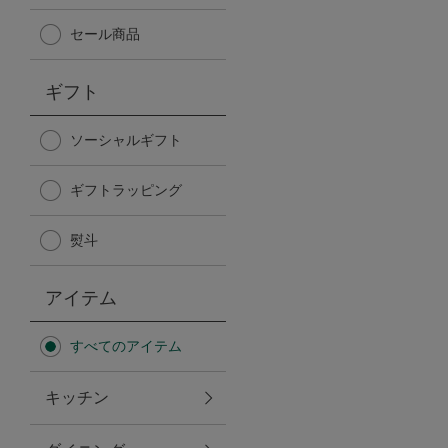
Afternoon Tea TEAROOM
セール商品
PICK UP ITEMS
ギフト
ハンディファン
ソーシャルギフト
ギフトラッピング
日傘
熨斗
保冷バッグ
アイテム
星空シリーズ
すべてのアイテム
無重力シリーズ
キッチン
バイヤーの「愛用品」