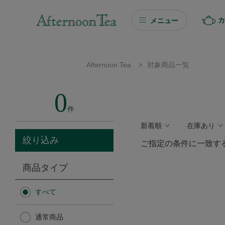
カ
メニュー
ギフト
Afternoon Tea
>
対象商品一覧
ギフト商品を探す
0
ソーシャルギフト
件
新着順
在庫あり
カタログギフト
絞り込み
ご指定の条件に一致す
プチギフト
商品タイプ
プチギフト
すべて
Afternoon Tea TEAROOM
通常商品