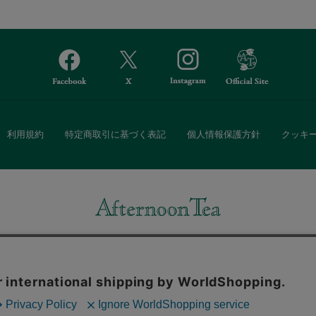
利用規約
特定商取引に基づく表記
個人情報保護方針
クッキ
Afternoon Tea(アフタヌーンティー)公式オンラインストアでは、
・ダイニングなどの生活雑貨、紅茶・焼き菓子など、毎日新商品をご用意し
また、ギフトセットなどギフトにぴったりの豊富な商品がラインナップ。
る相手の住所を知らなくても、SNSやメールで気軽にギフトを贈ることがで
「ソーシャルギフト」サービスもご提供しています。
。ボタンから同意の可否を選択してください。選