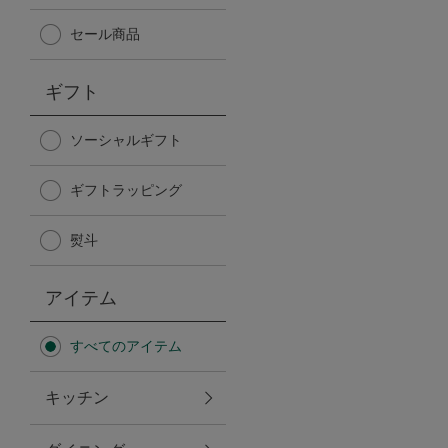
Afternoon Tea TEAROOM
セール商品
PICK UP ITEMS
ギフト
ハンディファン
ソーシャルギフト
ギフトラッピング
日傘
熨斗
保冷バッグ
アイテム
星空シリーズ
すべてのアイテム
無重力シリーズ
キッチン
バイヤーの「愛用品」