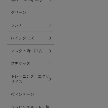
グリーン
アクセサリー
ランチ
ファッション雑貨
レイングッズ
ファッショングッズ
マスク・衛生用品
スマホケース・アクセサリー
防災グッズ
ポーチ
トレーニング・エクサ
サイズ
ステーショナリー
その他
ヴィンテージ
紅茶・フード
ラッピングキット・梱