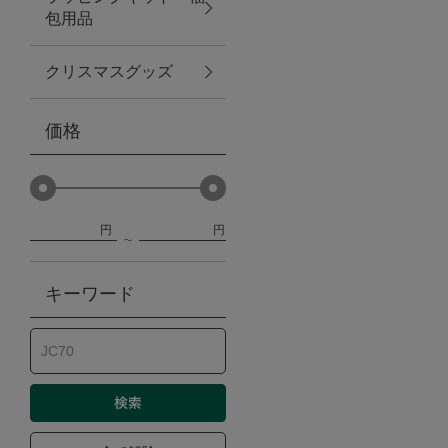
包用品
ベビー
クリスマスグッズ
WEB限定
価格
Outlet
円
円
防災グッズ・非常食
キーワード
トレーニング
ヴィンテージ