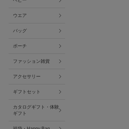
ベビー
ファブリック
ウエア
バッグ
グリーン
ポーチ
バス＆ビューティー
ファッション雑貨
バス＆ビューティー
アクセサリー
タオル
ギフトセット
ウエア＆バッグ
カタログギフト・体験
ウエア
ギフト
レイングッズ
福袋・Happy Bag