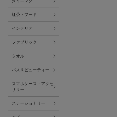
ダイニング
トラベルグッズ
紅茶・フード
インテリア
ランチ
ファブリック
バッグ
タオル
キッチン・ダイニング
バス＆ビューティー
ダイニング
スマホケース・アクセ
キッチン
サリー
インテリア
ステーショナリー
インテリア