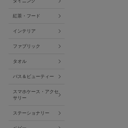
ダイニング
トラベルグッズ
紅茶・フード
インテリア
ランチ
ファブリック
バッグ
タオル
キッチン・ダイニング
バス＆ビューティー
ダイニング
スマホケース・アクセ
キッチン
サリー
インテリア
ステーショナリー
インテリア