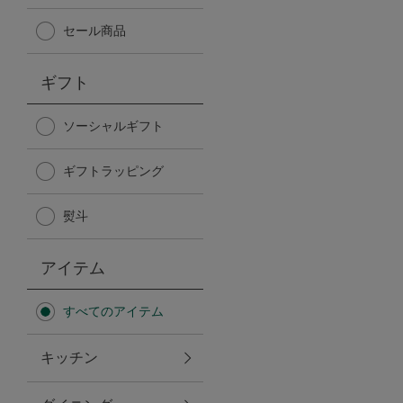
Afternoon Tea TEAROOM
セール商品
PICK UP ITEMS
ギフト
ハンディファン
ソーシャルギフト
ギフトラッピング
日傘
熨斗
保冷バッグ
アイテム
星空シリーズ
すべてのアイテム
無重力シリーズ
キッチン
バイヤーの「愛用品」