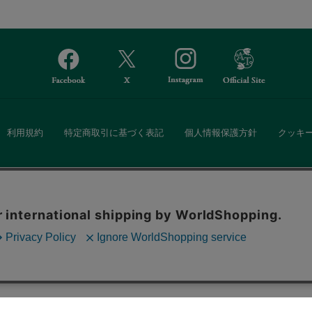
利用規約
特定商取引に基づく表記
個人情報保護方針
クッキ
Afternoon Tea(アフタヌーンティー)公式オンラインストアでは、
。ボタンから同意の可否を選択してください。選
・ダイニングなどの生活雑貨、紅茶・焼き菓子など、毎日新商品をご用意し
ます。クッキーを通じて収集する情報には「お客
クッキーに同意
ーポリシー
をご確認ください。
また、ギフトセットなどギフトにぴったりの豊富な商品がラインナップ。
る相手の住所を知らなくても、SNSやメールで気軽にギフトを贈ることがで
「ソーシャルギフト」サービスもご提供しています。