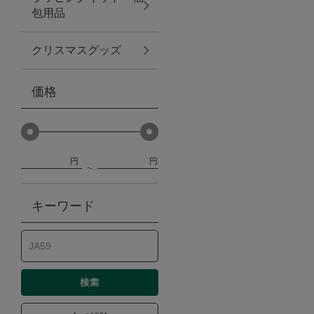
包用品
ベビー
クリスマスグッズ
WEB限定
価格
Outlet
円
円
防災グッズ・非常食
キーワード
トレーニング
ヴィンテージ