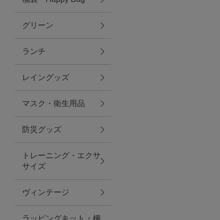
グリーン
アクセサリー
ランチ
ファッション雑貨
レイングッズ
ファッショングッズ
マスク・衛生用品
スマホケース・アクセサリー
防災グッズ
ポーチ
トレーニング・エクサ
サイズ
ステーショナリー
その他
ヴィンテージ
紅茶・フード
ラッピングキット・梱