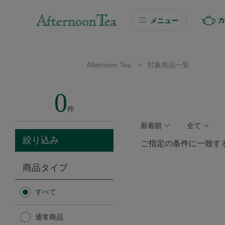
カ
メニュー
ギフト
Afternoon Tea
>
対象商品一覧
ギフト商品を探す
0
ソーシャルギフト
件
新着順
全て
カタログギフト
絞り込み
ご指定の条件に一致す
プチギフト
商品タイプ
プチギフト
すべて
Afternoon Tea TEAROOM
通常商品