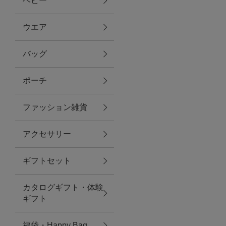
ベビー
ファブリック
ウエア
バッグ
グリーン
ポーチ
バス＆ビューティー
ファッション雑貨
バス＆ビューティー
アクセサリー
タオル
ギフトセット
ウエア＆バッグ
カタログギフト・体験
ウエア
ギフト
レイングッズ
福袋・Happy Bag