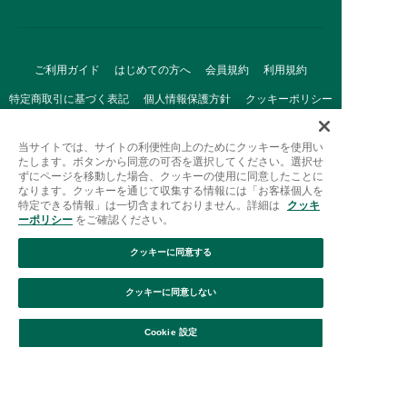
ご利用ガイド
はじめての方へ
会員規約
利用規約
特定商取引に基づく表記
個人情報保護方針
クッキーポリシー
採用情報
FAQ
お問い合わせ
当サイトでは、サイトの利便性向上のためにクッキーを使用い
たします。ボタンから同意の可否を選択してください。選択せ
ずにページを移動した場合、クッキーの使用に同意したことに
なります。クッキーを通じて収集する情報には「お客様個人を
特定できる情報」は一切含まれておりません。詳細は
クッキ
ーポリシー
をご確認ください。
クッキーに同意する
Afternoon Tea(アフタヌーンティー)公式オンラインストアで
は、
クッキーに同意しない
キッチン・ダイニングなどの生活雑貨、紅茶・焼き菓子など、
絞り込み
並び替え
毎日新商品をご用意しています。
Cookie 設定
また、ギフトセットなどギフトにぴったりの
豊富な商品がラインナップ。
贈る相手の住所を知らなくても、