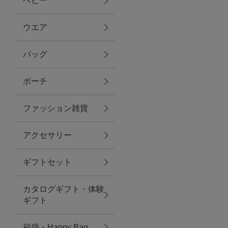
ベビー
ファブリック
ウエア
バッグ
グリーン
ポーチ
バス＆ビューティー
ファッション雑貨
バス＆ビューティー
アクセサリー
タオル
ギフトセット
ウエア＆バッグ
カタログギフト・体験
ウエア
ギフト
レイングッズ
福袋・Happy Bag