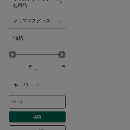
包用品
ベビー
クリスマスグッズ
WEB限定
価格
Outlet
円
円
防災グッズ・非常食
キーワード
トレーニング
ヴィンテージ