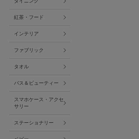
ダイニング
トラベルグッズ
紅茶・フード
インテリア
ランチ
ファブリック
バッグ
タオル
キッチン・ダイニング
バス＆ビューティー
ダイニング
スマホケース・アクセ
キッチン
サリー
インテリア
ステーショナリー
インテリア