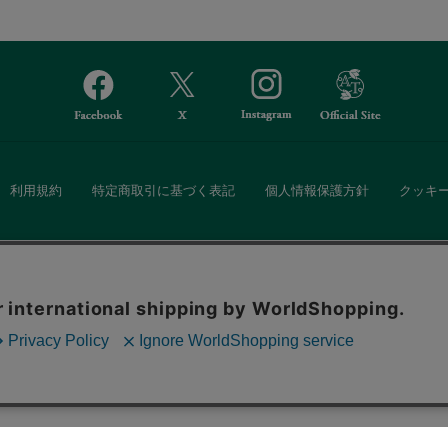
利用規約
特定商取引に基づく表記
個人情報保護方針
クッキ
Afternoon Tea(アフタヌーンティー)公式オンラインストアでは、
。ボタンから同意の可否を選択してください。選
・ダイニングなどの生活雑貨、紅茶・焼き菓子など、毎日新商品をご用意し
ます。クッキーを通じて収集する情報には「お客
クッキーに同意
ーポリシー
をご確認ください。
また、ギフトセットなどギフトにぴったりの豊富な商品がラインナップ。
る相手の住所を知らなくても、SNSやメールで気軽にギフトを贈ることがで
「ソーシャルギフト」サービスもご提供しています。