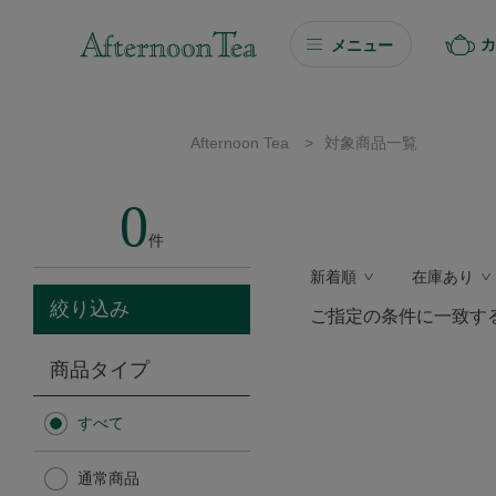
カ
メニュー
ギフト
Afternoon Tea
>
対象商品一覧
ギフト商品を探す
0
ソーシャルギフト
件
新着順
在庫あり
カタログギフト
絞り込み
ご指定の条件に一致す
プチギフト
商品タイプ
プチギフト
すべて
Afternoon Tea TEAROOM
通常商品