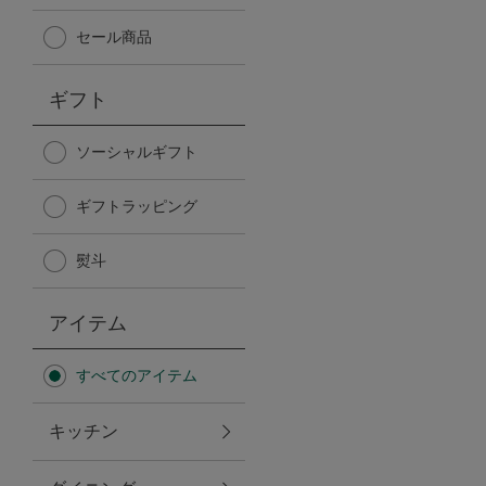
Afternoon Tea TEAROOM
セール商品
PICK UP ITEMS
ギフト
ハンディファン
ソーシャルギフト
ギフトラッピング
日傘
熨斗
保冷バッグ
アイテム
星空シリーズ
すべてのアイテム
無重力シリーズ
キッチン
バイヤーの「愛用品」