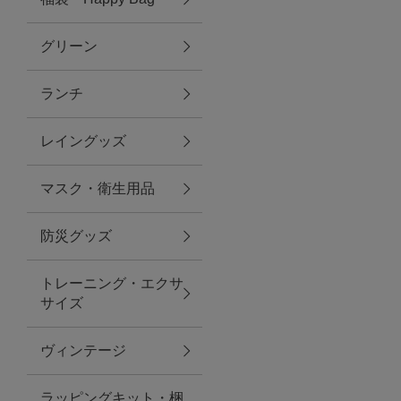
グリーン
アクセサリー
ランチ
ファッション雑貨
レイングッズ
ファッショングッズ
マスク・衛生用品
スマホケース・アクセサリー
防災グッズ
ポーチ
トレーニング・エクサ
サイズ
ステーショナリー
その他
ヴィンテージ
紅茶・フード
ラッピングキット・梱